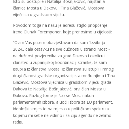
Isto su postupile i Natalija Bošnjaković, najstarija
članica Mosta u Đakovu i Tina Blažević, Mostova
vijećnica u gradskom vijeću.
Povodom toga na našu je adresu stiglo priopćenje
Irene Gluhak Forempoher, koje prenosimo u cijelosti:
“Ovim Vas putem obavještavam da sam 1.svibnja
2024., dala ostavku na sve dužnosti u stranci Most –
na dužnost povjerenika za grad Đakovo i okolicu i
članstvo u županijskoj koordinaciji stranke, te sam
istupila iz članstva Mosta. Iz članstva su istupili i mnogi
drugi članovi gradske organizacije, a među njima i Tina
Blažević, Mostova vijećnica u gradskom vijeću grada
Đakova te Natalija Bošnjaković, prvi član Mosta u
Đakovu. Razlog tome je što se Most nakon
parlamentarnih izbora, a uoči izbora za EU parlament,
ideološki smjestio na mjesto u političkom spektru u
kojemu mi sebe ne vidimo i za čiju agendu ne želimo
raditi.