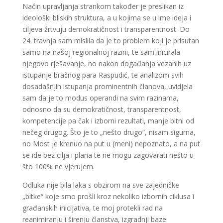
Način upravljanja strankom također je preslikan iz
ideološki bliskih struktura, a u kojima se u ime ideja i
ciljeva žrtvuju demokratičnost i transparentnost. Do
24. travnja sam mislila da je to problem koji je prisutan
samo na našoj regionalnoj razini, te sam inicirala
njegovo rješavanje, no nakon događanja vezanih uz
istupanje bračnog para Raspudić, te analizom svih
dosadašnjih istupanja prominentnih članova, uvidjela
sam da je to modus operandi na svim razinama,
odnosno da su demokratičnost, transparentnost,
kompetencije pa čak i izborni rezultati, manje bitni od
nečeg drugog. Što je to „nešto drugo“, nisam sigurna,
no Most je krenuo na put u (meni) nepoznato, a na put
se ide bez cilja i plana te ne mogu zagovarati nešto u
što 100% ne vjerujem.
Odluka nije bila laka s obzirom na sve zajedničke
„bitke“ koje smo prošli kroz nekoliko izbornih ciklusa i
građanskih inicijativa, te moj protekli rad na
reanimiranju i širenju članstva, izgradnji baze