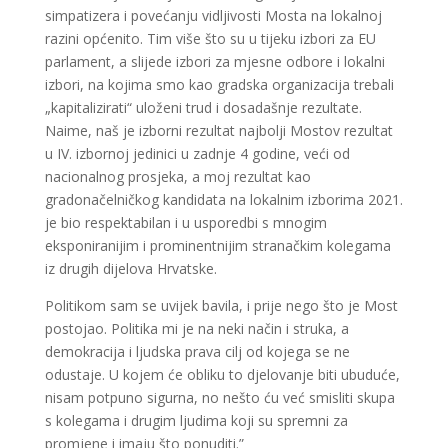
simpatizera i povećanju vidljivosti Mosta na lokalnoj
razini općenito. Tim više što su u tijeku izbori za EU
parlament, a slijede izbori za mjesne odbore i lokalni
izbori, na kojima smo kao gradska organizacija trebali
„kapitalizirati“ uloženi trud i dosadašnje rezultate.
Naime, naš je izborni rezultat najbolji Mostov rezultat
u IV. izbornoj jedinici u zadnje 4 godine, veći od
nacionalnog prosjeka, a moj rezultat kao
gradonačelničkog kandidata na lokalnim izborima 2021.
je bio respektabilan i u usporedbi s mnogim
eksponiranijim i prominentnijim stranačkim kolegama
iz drugih dijelova Hrvatske.
Politikom sam se uvijek bavila, i prije nego što je Most
postojao. Politika mi je na neki način i struka, a
demokracija i ljudska prava cilj od kojega se ne
odustaje. U kojem će obliku to djelovanje biti ubuduće,
nisam potpuno sigurna, no nešto ću već smisliti skupa
s kolegama i drugim ljudima koji su spremni za
promjene i imaju što ponuditi.”