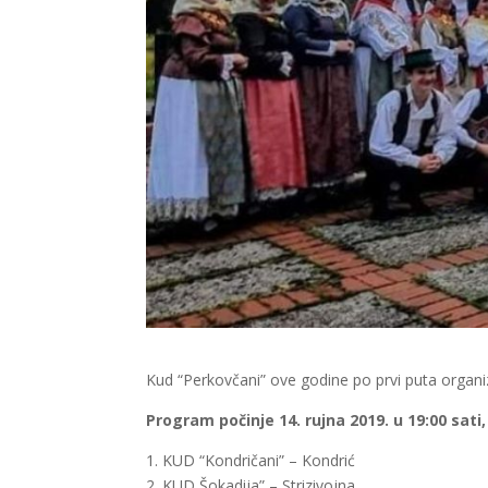
Kud “Perkovčani” ove godine po prvi puta organi
Program počinje 14. rujna 2019. u 19:00 sat
1. KUD “Kondričani” – Kondrić
2. KUD Šokadija” – Strizivojna