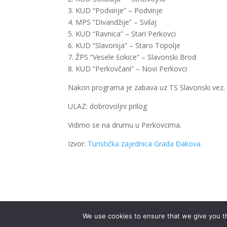
3. KUD “Podvinje” – Podvinje
4. MPS “Divandžije” – Svilaj
5. KUD “Ravnica” – Stari Perkovci
6. KUD “Slavonija” – Staro Topolje
7. ŽPS “Vesele šokice” – Slavonski Brod
8. KUD “Perkovčani” – Novi Perkovci
Nakon programa je zabava uz TS Slavonski vez.
ULAZ: dobrovoljni prilog
Vidimo se na drumu u Perkovcima.
Izvor:
Turistička zajednica Grada Đakova
We use cookies to ensure that we give you th
.