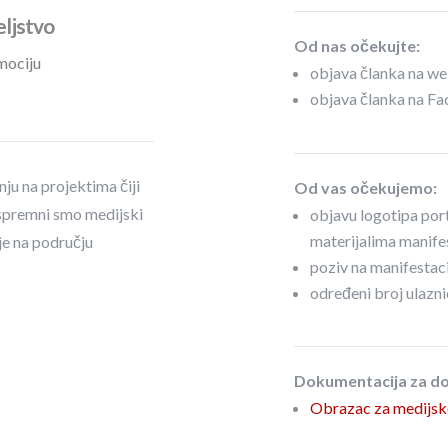
eljstvo
Od nas očekujte:
mociju
objava članka na we
objava članka na Fa
ju na projektima čiji
Od vas očekujemo:
 i spremni smo medijski
objavu logotipa po
materijalima manifes
je na području
poziv na manifestaci
određeni broj ulazni
Dokumentacija za do
Obrazac za medijsko