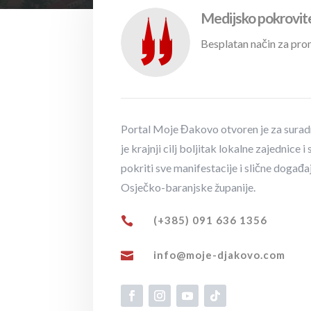
Medijsko pokrovit
Besplatan način za pro
Portal Moje Đakovo otvoren je za suradn
je krajnji cilj boljitak lokalne zajednice
pokriti sve manifestacije i slične događa
Osječko-baranjske županije.
(+385) 091 636 1356

info@moje-djakovo.com
