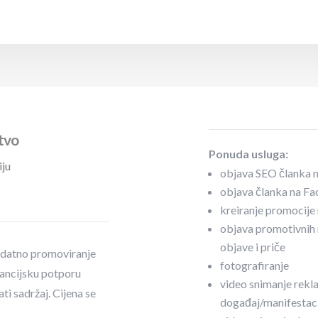
tvo
Ponuda usluga:
iju
objava SEO članka n
objava članka na Fa
kreiranje promocij
objava promotivnih 
objave i priče
odatno promoviranje
fotografiranje
inancijsku potporu
video snimanje rekl
ti sadržaj. Cijena se
događaj/manifestaci