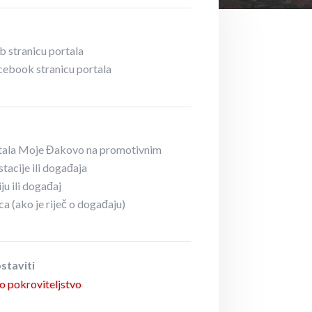
b stranicu portala
cebook stranicu portala
rtala Moje Đakovo na promotivnim
tacije ili događaja
ju ili događaj
ca (ako je riječ o događaju)
staviti
 pokroviteljstvo