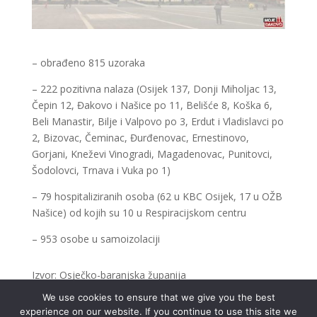
– obrađeno 815 uzoraka
– 222 pozitivna nalaza (Osijek 137, Donji Miholjac 13,
Čepin 12, Đakovo i Našice po 11, Belišće 8, Koška 6,
Beli Manastir, Bilje i Valpovo po 3, Erdut i Vladislavci po
2, Bizovac, Čeminac, Đurđenovac, Ernestinovo,
Gorjani, Kneževi Vinogradi, Magadenovac, Punitovci,
Šodolovci, Trnava i Vuka po 1)
– 79 hospitaliziranih osoba (62 u KBC Osijek, 17 u OŽB
Našice) od kojih su 10 u Respiracijskom centru
– 953 osobe u samoizolaciji
Izvor: Osječko-baranjska županija
We use cookies to ensure that we give you the best
experience on our website. If you continue to use this site we