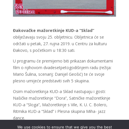
Đakovačke mažoretkinje KUD-a “Sklad”
obilježavaju svoju 25. obljetnicu. Obljetnica će se
održati u petak, 27. rujna 2019. u Centru za kulturu
Đakovo, s početkom u 18:30 sati.
U programu će premijerno biti prikazan dokumentarni
film o njihovom dvadesetpetogodišnjem radu (režija:
Mario Šulina, scenarij: Danijel Geošić) te će svoje
plesno umijeće predstaviti svih 5 skupina.
Osim mažoretkinja KUD-a Sklad nastupaju i gosti:
Našičke mažoretkinje “Dora”, Satničke mažoretkinje
KUD-a “Sloga”, Mažoretkinje s Vile, K. U. C. Bolero,
Ritmika KUD-a “Sklad” i Plesna skupina Miha- jazz
dance.
We use cookies to ensure that we give you the best