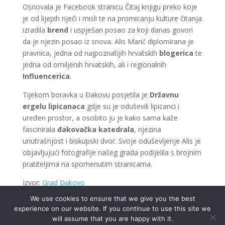
Osnovala je Facebook stranicu Čitaj knjigu preko koje
je od lijepih riječi i misli te na promicanju kulture čitanja
izradila
brend
i uspješan posao za koji danas govori
da je njezin posao iz snova. Alis Marić diplomirana je
pravnica, jedna od najpoznatijih hrvatskih
blogerica
te
jedna od omiljenih hrvatskih, ali i regionalnih
Influencerica
.
Tijekom boravka u Đakovu posjetila je
Državnu
ergelu lipicanaca
gdje su je oduševili lipicanci i
uređen prostor, a osobito ju je kako sama kaže
fascinirala
đakovačka katedrala
, njezina
unutrašnjost i biskupski dvor. Svoje oduševljenje Alis je
objavljujući fotografije našeg grada podijelila s brojnim
pratiteljima na spomenutim stranicama.
Izvor:
Grad Đakovo
We use cookies to ensure that we give you the best
experience on our website. If you continue to use this site we
will assume that you are happy with it.