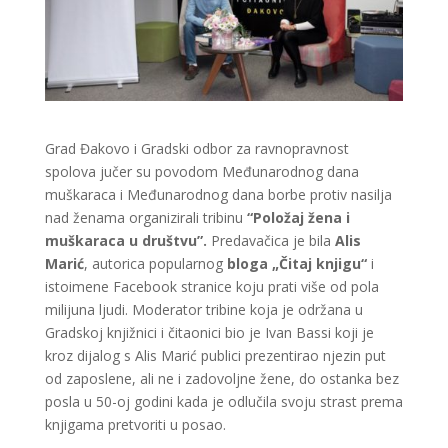
Grad Đakovo i Gradski odbor za ravnopravnost
spolova jučer su povodom Međunarodnog dana
muškaraca i Međunarodnog dana borbe protiv nasilja
nad ženama organizirali tribinu
“Položaj žena i
muškaraca u društvu”.
Predavačica je bila
Alis
Marić
, autorica popularnog
bloga „Čitaj knjigu“
i
istoimene Facebook stranice koju prati više od pola
milijuna ljudi. Moderator tribine koja je održana u
Gradskoj knjižnici i čitaonici bio je Ivan Bassi koji je
kroz dijalog s Alis Marić publici prezentirao njezin put
od zaposlene, ali ne i zadovoljne žene, do ostanka bez
posla u 50-oj godini kada je odlučila svoju strast prema
knjigama pretvoriti u posao.