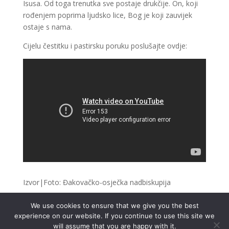
Isusa. Od toga trenutka sve postaje drukčije. On, koji
rođenjem poprima ljudsko lice, Bog je koji zauvijek
ostaje s nama.
Cijelu čestitku i pastirsku poruku poslušajte ovdje:
Izvor|Foto: Đakovačko-osječka nadbiskupija
We use cookies to ensure that we give you the best
experience on our website. If you continue to use this site we
will assume that you are happy with it.