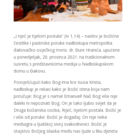
„I riječ je tijelom postala“ (Iv 1,14) – naslov je božićne
čestitke i pastirske poruke nadbiskupa metropolita
đakovačko-osječkog mons. dr. Đure Hranića, upućene
u ponedjeljak, 20. prosinca 2021. na tradicionalnom
susretu s predstavnicima medija u Nadbiskupskom
domu u Đakovu.
Posvješćujući kako Bog ima lice Isusa Krista,
nadbiskup je rekao kako je Božić istina koja nam
poručuje: Bog je s nama! Emanuel! Naš Bog više nije
daleki ni nepoznati Bog. On je tako ljubio svijet da je
Druga božanska osoba, Riječ, tijelom postala. Božić je
i više od poruke: Božić je događaj. On nije neka
međuigra u ljudskoj sivoj svakodnevici. Božić je
otajstvo Božjeg silaska među nas ljude u liku djeteta