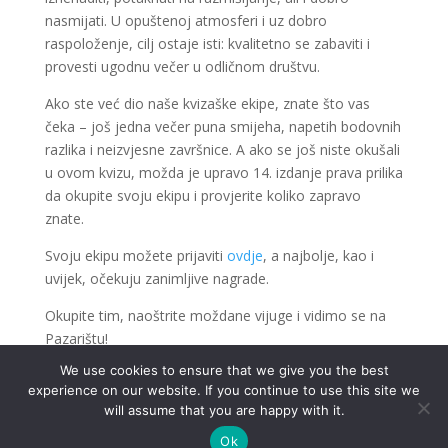
nasmijati. U opuštenoj atmosferi i uz dobro
raspoloženje, cilj ostaje isti: kvalitetno se zabaviti i
provesti ugodnu večer u odličnom društvu.
Ako ste već dio naše kvizaške ekipe, znate što vas
čeka – još jedna večer puna smijeha, napetih bodovnih
razlika i neizvjesne završnice. A ako se još niste okušali
u ovom kvizu, možda je upravo 14. izdanje prava prilika
da okupite svoju ekipu i provjerite koliko zapravo
znate.
Svoju ekipu možete prijaviti
ovdje
, a najbolje, kao i
uvijek, očekuju zanimljive nagrade.
Okupite tim, naoštrite moždane vijuge i vidimo se na
Pazarištu!
We use cookies to ensure that we give you the best
experience on our website. If you continue to use this site we
will assume that you are happy with it.
Ok
.