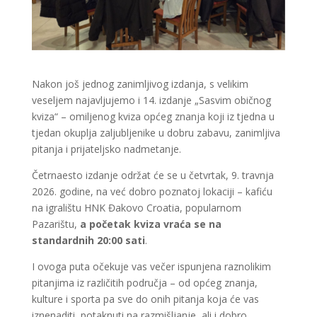
Nakon još jednog zanimljivog izdanja, s velikim
veseljem najavljujemo i 14. izdanje „Sasvim običnog
kviza“ – omiljenog kviza općeg znanja koji iz tjedna u
tjedan okuplja zaljubljenike u dobru zabavu, zanimljiva
pitanja i prijateljsko nadmetanje.
Četrnaesto izdanje održat će se u četvrtak, 9. travnja
2026. godine, na već dobro poznatoj lokaciji – kafiću
na igralištu HNK Đakovo Croatia, popularnom
Pazarištu,
a početak kviza vraća se na
standardnih 20:00 sati
.
I ovoga puta očekuje vas večer ispunjena raznolikim
pitanjima iz različitih područja – od općeg znanja,
kulture i sporta pa sve do onih pitanja koja će vas
iznenaditi, potaknuti na razmišljanje, ali i dobro