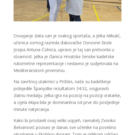
Osvajanje zlata san je svakog sportaša, a Jelka Mikulić,
učenica osmog razreda đakovačke Osnovne škole
Josipa Antuna Ćolnića, upravo je taj san pretvorila u
stvarnost. Jelka je članica Hrvatske ženske kadetske
rukometne reprezentacije i nedavno je sudjelovala na
Mediteranskom prvenstvu.
Na završnoj utakmici u Prištini, naše su kadetkinje
pobijedile Španjolke rezultatom 34:32, osiguravši
zlatnu medalju. Jelka igra na poziciji na poziciji vratarke,
a cijela ekipa bila je dominantna od prve do posljednje
minute natjecanja.
Kako bi proslavili ovaj veliki uspjeh, ravnatelj Zvonko
Belvanović pozvao je danas sve učenike na posebno
okupljanje u školskoj dvorani. Tom je prilikom održao