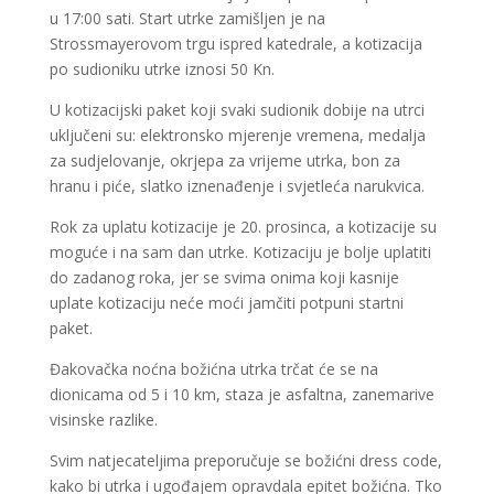
u 17:00 sati. Start utrke zamišljen je na
Strossmayerovom trgu ispred katedrale, a kotizacija
po sudioniku utrke iznosi 50 Kn.
U kotizacijski paket koji svaki sudionik dobije na utrci
uključeni su: elektronsko mjerenje vremena, medalja
za sudjelovanje, okrjepa za vrijeme utrka, bon za
hranu i piće, slatko iznenađenje i svjetleća narukvica.
Rok za uplatu kotizacije je 20. prosinca, a kotizacije su
moguće i na sam dan utrke. Kotizaciju je bolje uplatiti
do zadanog roka, jer se svima onima koji kasnije
uplate kotizaciju neće moći jamčiti potpuni startni
paket.
Đakovačka noćna božićna utrka trčat će se na
dionicama od 5 i 10 km, staza je asfaltna, zanemarive
visinske razlike.
Svim natjecateljima preporučuje se božićni dress code,
kako bi utrka i ugođajem opravdala epitet božićna. Tko