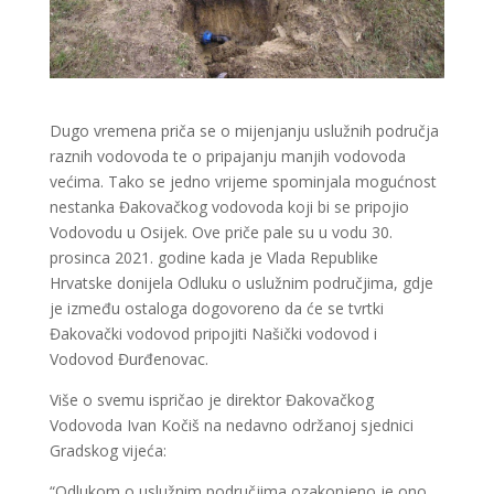
Dugo vremena priča se o mijenjanju uslužnih područja
raznih vodovoda te o pripajanju manjih vodovoda
većima. Tako se jedno vrijeme spominjala mogućnost
nestanka Đakovačkog vodovoda koji bi se pripojio
Vodovodu u Osijek. Ove priče pale su u vodu 30.
prosinca 2021. godine kada je Vlada Republike
Hrvatske donijela Odluku o uslužnim područjima, gdje
je između ostaloga dogovoreno da će se tvrtki
Đakovački vodovod pripojiti Našički vodovod i
Vodovod Đurđenovac.
Više o svemu ispričao je direktor Đakovačkog
Vodovoda Ivan Kočiš na nedavno održanoj sjednici
Gradskog vijeća:
“Odlukom o uslužnim područjima ozakonjeno je ono