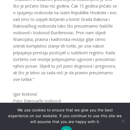
što je pričano čitav niz godina. Čak 15 godina pričalo se
o spajanju vodovoda na razini Republike Hrvatske i evo
sad smo to uspjeli dotjerati u korist Grada Đakova i
Đakovačkog vodovoda tako što preuzimamo Našički
vodovod i Vodovod Đurđenovac. Prvo nam slijedi
financijska, pravna i kadrovska revizija gdje ćemo
snimiti kompletno stanje tih tvrtki, jer one nakon
pripajanja prestaju postojati u sudskom registru. Kada
izvršimo sve revizije potpisujemo ugovore i preuzimao
njihov posao. Slijedi tu još puno dogovora i pregovora,
ali što je bitno za sada reći je da pravno preuzimamo
ove tvrtke.”
Igor Kretonić
Foto: Đakovački vodovod
We use cookies to ensure that we give you the best
experience on our website. If you continue to use this site we
will assume that you are happy with it.