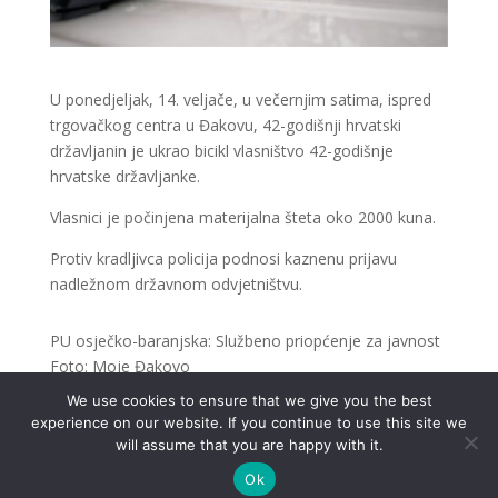
U ponedjeljak, 14. veljače, u večernjim satima, ispred
trgovačkog centra u Đakovu, 42-godišnji hrvatski
državljanin je ukrao bicikl vlasništvo 42-godišnje
hrvatske državljanke.
Vlasnici je počinjena materijalna šteta oko 2000 kuna.
Protiv kradljivca policija podnosi kaznenu prijavu
nadležnom državnom odvjetništvu.
PU osječko-baranjska: Službeno priopćenje za javnost
Foto: Moje Đakovo
We use cookies to ensure that we give you the best
experience on our website. If you continue to use this site we
will assume that you are happy with it.
Ok
.