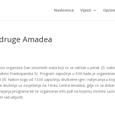
Naslovnica
Vijesti
Općin
udruge Amadea
 organizira Dan otvorenih vrata koji će se održati u petak 25. svibn
adresi Frankopanska 5c. Program započinje u 9:00 kada je organizira
 11.00. Nakon toga od 13.00 započinju društvene igre i natjecanja u ko
inje druženje uz osvježenje na Terasi Centra Amadea, gdje će za dobar
trajanja programa bit će organiziran info-pult na kojemu možete sazn
 rad uključiti.