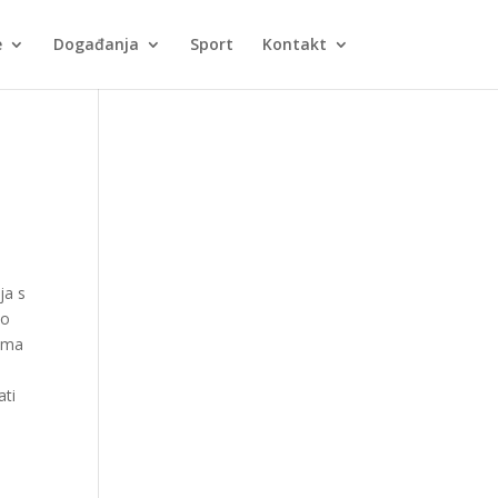
e
Događanja
Sport
Kontakt
ja s
no
jima
ati