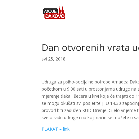
Dan otvorenih vrata 
svi 25, 2018.
Udruga za psiho-socijalne potrebe Amadea Đakovo
početkom u 9:00 sati u prostorijama udruge na 
mjerenje tlaka i šećera u krvi koje će trajati do
se mogu okušati svi posjetitelji. U 14.30 započ
provod biti zadužen KUD Drenje. Cijelo vrijeme 
sve o radu udruge i na koji način se možete u sam
PLAKAT – link