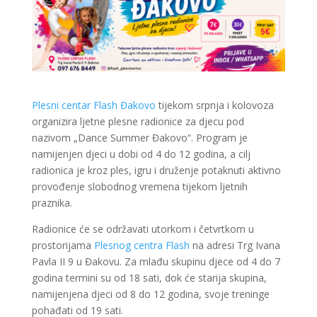
Plesni centar Flash Đakovo
tijekom srpnja i kolovoza
organizira ljetne plesne radionice za djecu pod
nazivom „Dance Summer Đakovo“. Program je
namijenjen djeci u dobi od 4 do 12 godina, a cilj
radionica je kroz ples, igru i druženje potaknuti aktivno
provođenje slobodnog vremena tijekom ljetnih
praznika.
Radionice će se održavati utorkom i četvrtkom u
prostorijama
Plesnog centra Flash
na adresi Trg Ivana
Pavla II 9 u Đakovu. Za mlađu skupinu djece od 4 do 7
godina termini su od 18 sati, dok će starija skupina,
namijenjena djeci od 8 do 12 godina, svoje treninge
pohađati od 19 sati.