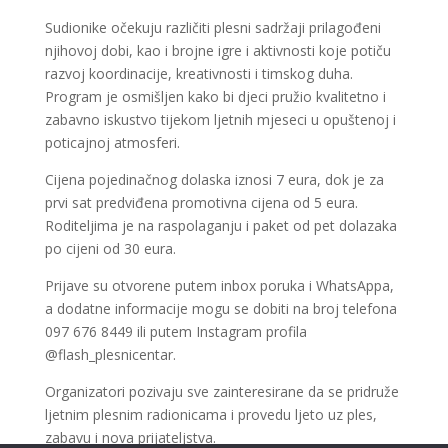
Sudionike očekuju različiti plesni sadržaji prilagođeni
njihovoj dobi, kao i brojne igre i aktivnosti koje potiču
razvoj koordinacije, kreativnosti i timskog duha.
Program je osmišljen kako bi djeci pružio kvalitetno i
zabavno iskustvo tijekom ljetnih mjeseci u opuštenoj i
poticajnoj atmosferi.
Cijena pojedinačnog dolaska iznosi 7 eura, dok je za
prvi sat predviđena promotivna cijena od 5 eura.
Roditeljima je na raspolaganju i paket od pet dolazaka
po cijeni od 30 eura.
Prijave su otvorene putem inbox poruka i WhatsAppa,
a dodatne informacije mogu se dobiti na broj telefona
097 676 8449 ili putem Instagram profila
@flash_plesnicentar.
Organizatori pozivaju sve zainteresirane da se pridruže
ljetnim plesnim radionicama i provedu ljeto uz ples,
zabavu i nova prijateljstva.