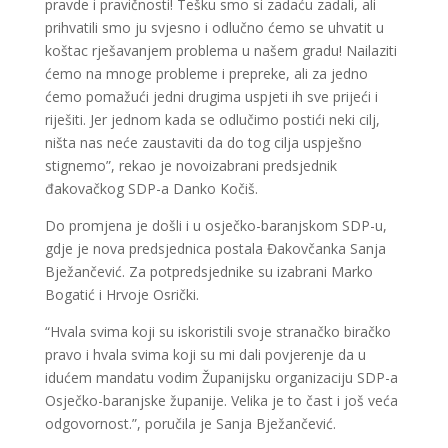
pravde i pravičnosti! Tešku smo si zadaću zadali, ali
prihvatili smo ju svjesno i odlučno ćemo se uhvatit u
koštac rješavanjem problema u našem gradu! Nailaziti
ćemo na mnoge probleme i prepreke, ali za jedno
ćemo pomažući jedni drugima uspjeti ih sve prijeći i
riješiti. Jer jednom kada se odlučimo postići neki cilj,
ništa nas neće zaustaviti da do tog cilja uspješno
stignemo”, rekao je novoizabrani predsjednik
đakovačkog SDP-a Danko Kočiš.
Do promjena je došli i u osječko-baranjskom SDP-u,
gdje je nova predsjednica postala Đakovčanka Sanja
Bježančević. Za potpredsjednike su izabrani Marko
Bogatić i Hrvoje Osrički.
“Hvala svima koji su iskoristili svoje stranačko biračko
pravo i hvala svima koji su mi dali povjerenje da u
idućem mandatu vodim Županijsku organizaciju SDP-a
Osječko-baranjske županije. Velika je to čast i još veća
odgovornost.”, poručila je Sanja Bježančević.