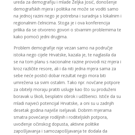
ureda za demografiju i mlade Željka Josić, donošenje
demografskih mjera i politika ne može se voditi samo
na jednoj razini nego je potrebna i suradnja s lokalnim i
regionalnim čelnicima. Stoga je i ova konferencija
prilika da se otvoreno govori o stvarnim problemima te
kako pomoći jedni drugima.
Problem demografije nije vezan samo na područje
istoka nego cijele Hrvatske, kazala je, te naglasila da
se na tom planu s nacionalne razine provodi niz mjera i
kroz različite resore, ali i da niti jedna mjera sama za
sebe neće postići dobar rezultat nego mora biti
umrežena sa svim ostalim. Tako npr. novčane potpore
za obitelji moraju pratiti usluge kao što su produženi
boravak u školi, besplatni obrok i udžbenici. Ističe da su
mladi najveći potencijal Hrvatske, a oni su u zadnjih
desetak godina najviše iseljavali. Dobrim mjerama
smatra povećanje rodiljnih i roditeljskih potpora,
uvođenje očinskog dopusta, aktivne politike
zapošljavanja i samozapošljavanja te dodala da