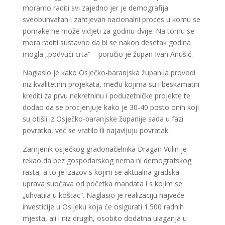
moramo raditi svi zajedno jer je demografija
sveobuhvatan i zahtjevan nacionalni proces u komu se
pomake ne može vidjeti za godinu-dvije. Na tomu se
mora raditi sustavno da bi se nakon desetak godina
mogla „podvući crta“ – poručio je župan Ivan Anušić.
Naglasio je kako Osječko-baranjska županija provodi
niz kvalitetnih projekata, među kojima su i beskamatni
krediti za prvu nekretninu i poduzetničke projekte te
dodao da se procjenjuje kako je 30-40 posto onih koji
su otišli iz Osječko-baranjske županije sada u fazi
povratka, već se vratilo ili najavljuju povratak.
Zamjenik osječkog gradonačelnika Dragan Vulin je
rekao da bez gospodarskog nema ni demografskog
rasta, a to je izazov s kojim se aktualna gradska
uprava suočava od početka mandata i s kojim se
„uhvatila u koštac“. Naglasio je realizaciju najveće
investicije u Osijeku koja će osigurati 1.500 radnih
mjesta, ali i niz drugih, osobito dodatna ulaganja u