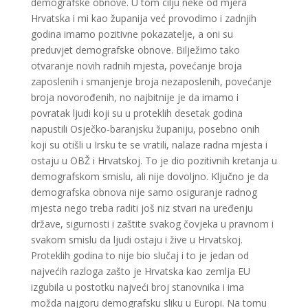
demografske obnove. U tom cilju neke od mjera
Hrvatska i mi kao županija već provodimo i zadnjih
godina imamo pozitivne pokazatelje, a oni su
preduvjet demografske obnove. Bilježimo tako
otvaranje novih radnih mjesta, povećanje broja
zaposlenih i smanjenje broja nezaposlenih, povećanje
broja novorođenih, no najbitnije je da imamo i
povratak ljudi koji su u proteklih desetak godina
napustili Osječko-baranjsku županiju, posebno onih
koji su otišli u Irsku te se vratili, nalaze radna mjesta i
ostaju u OBŽ i Hrvatskoj. To je dio pozitivnih kretanja u
demografskom smislu, ali nije dovoljno. Ključno je da
demografska obnova nije samo osiguranje radnog
mjesta nego treba raditi još niz stvari na uređenju
države, sigurnosti i zaštite svakog čovjeka u pravnom i
svakom smislu da ljudi ostaju i žive u Hrvatskoj.
Proteklih godina to nije bio slučaj i to je jedan od
najvećih razloga zašto je Hrvatska kao zemlja EU
izgubila u postotku najveći broj stanovnika i ima
možda najgoru demografsku sliku u Europi. Na tomu