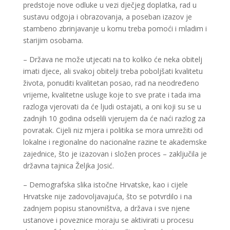
predstoje nove odluke u vezi dječjeg doplatka, rad u
sustavu odgoja i obrazovanja, a poseban izazov je
stambeno zbrinjavanje u komu treba pomoći i mladim i
starijim osobama.
– Država ne može utjecati na to koliko će neka obitelj
imati djece, ali svakoj obitelji treba poboljšati kvalitetu
života, ponuditi kvalitetan posao, rad na neodređeno
vrijeme, kvalitetne usluge koje to sve prate i tada ima
razloga vjerovati da će ljudi ostajati, a oni koji su se u
zadnjih 10 godina odselili vjerujem da će naći razlog za
povratak. Cijeli niz mjera i politika se mora umrežiti od
lokalne i regionalne do nacionalne razine te akademske
zajednice, što je izazovan i složen proces – zaključila je
državna tajnica Željka Josić.
– Demografska slika istočne Hrvatske, kao i cijele
Hrvatske nije zadovoljavajuća, što se potvrdilo i na
zadnjem popisu stanovništva, a država i sve njene
ustanove i poveznice moraju se aktivirati u procesu