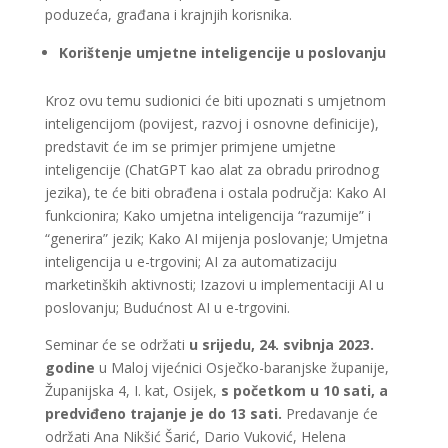
poduzeća, građana i krajnjih korisnika.
Korištenje umjetne inteligencije u poslovanju
Kroz ovu temu sudionici će biti upoznati s umjetnom
inteligencijom (povijest, razvoj i osnovne definicije),
predstavit će im se primjer primjene umjetne
inteligencije (ChatGPT kao alat za obradu prirodnog
jezika), te će biti obrađena i ostala područja: Kako AI
funkcionira; Kako umjetna inteligencija “razumije” i
“generira” jezik; Kako AI mijenja poslovanje; Umjetna
inteligencija u e-trgovini; AI za automatizaciju
marketinških aktivnosti; Izazovi u implementaciji AI u
poslovanju; Budućnost AI u e-trgovini.
Seminar će se održati
u srijedu, 24. svibnja 2023.
godine
u Maloj vijećnici Osječko-baranjske županije,
Županijska 4, I. kat, Osijek,
s početkom u 10 sati, a
predviđeno trajanje je do 13 sati.
Predavanje će
održati Ana Nikšić Šarić, Dario Vuković, Helena