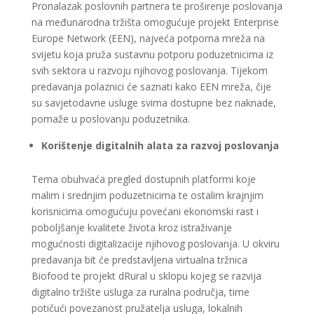
Pronalazak poslovnih partnera te proširenje poslovanja
na međunarodna tržišta omogućuje projekt Enterprise
Europe Network (EEN), najveća potporna mreža na
svijetu koja pruža sustavnu potporu poduzetnicima iz
svih sektora u razvoju njihovog poslovanja. Tijekom
predavanja polaznici će saznati kako EEN mreža, čije
su savjetodavne usluge svima dostupne bez naknade,
pomaže u poslovanju poduzetnika.
Korištenje digitalnih alata za razvoj poslovanja
Tema obuhvaća pregled dostupnih platformi koje
malim i srednjim poduzetnicima te ostalim krajnjim
korisnicima omogućuju povećani ekonomski rast i
poboljšanje kvalitete života kroz istraživanje
mogućnosti digitalizacije njihovog poslovanja. U okviru
predavanja bit će predstavljena virtualna tržnica
Biofood te projekt dRural u sklopu kojeg se razvija
digitalno tržište usluga za ruralna područja, time
potičući povezanost pružatelja usluga, lokalnih