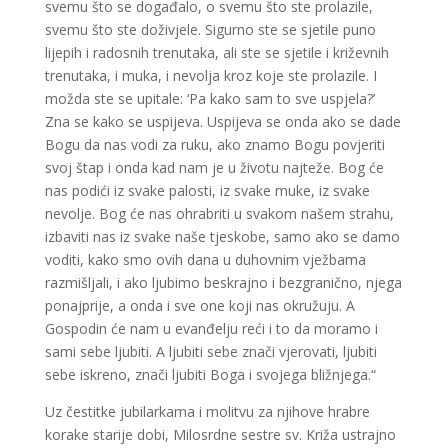
svemu što se događalo, o svemu što ste prolazile,
svemu što ste doživjele. Sigurno ste se sjetile puno
lijepih i radosnih trenutaka, ali ste se sjetile i križevnih
trenutaka, i muka, i nevolja kroz koje ste prolazile. I
možda ste se upitale: ‘Pa kako sam to sve uspjela?’
Zna se kako se uspijeva. Uspijeva se onda ako se dade
Bogu da nas vodi za ruku, ako znamo Bogu povjeriti
svoj štap i onda kad nam je u životu najteže. Bog će
nas podići iz svake palosti, iz svake muke, iz svake
nevolje. Bog će nas ohrabriti u svakom našem strahu,
izbaviti nas iz svake naše tjeskobe, samo ako se damo
voditi, kako smo ovih dana u duhovnim vježbama
razmišljali, i ako ljubimo beskrajno i bezgranično, njega
ponajprije, a onda i sve one koji nas okružuju. A
Gospodin će nam u evanđelju reći i to da moramo i
sami sebe ljubiti. A ljubiti sebe znači vjerovati, ljubiti
sebe iskreno, znači ljubiti Boga i svojega bližnjega.“
Uz čestitke jubilarkama i molitvu za njihove hrabre
korake starije dobi, Milosrdne sestre sv. Križa ustrajno