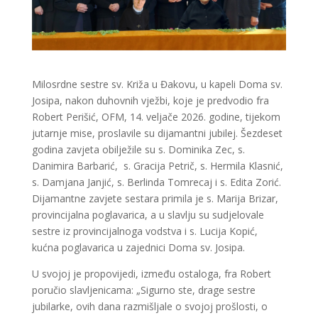
Milosrdne sestre sv. Križa u Đakovu, u kapeli Doma sv.
Josipa, nakon duhovnih vježbi, koje je predvodio fra
Robert Perišić, OFM, 14. veljače 2026. godine, tijekom
jutarnje mise, proslavile su dijamantni jubilej. Šezdeset
godina zavjeta obilježile su s. Dominika Zec, s.
Danimira Barbarić, s. Gracija Petrič, s. Hermila Klasnić,
s. Damjana Janjić, s. Berlinda Tomrecaj i s. Edita Zorić.
Dijamantne zavjete sestara primila je s. Marija Brizar,
provincijalna poglavarica, a u slavlju su sudjelovale
sestre iz provincijalnoga vodstva i s. Lucija Kopić,
kućna poglavarica u zajednici Doma sv. Josipa.
U svojoj je propovijedi, između ostaloga, fra Robert
poručio slavljenicama: „Sigurno ste, drage sestre
jubilarke, ovih dana razmišljale o svojoj prošlosti, o