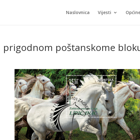
Naslovnica
Vijesti
Općin
na prigodnom poštanskome blok