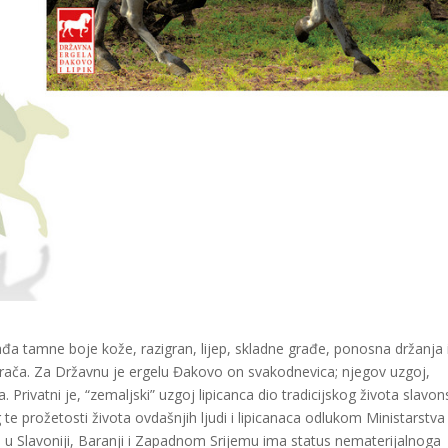
 rađa tamne boje kože, razigran, lijep, skladne građe, ponosna držanja 
trača. Za Državnu je ergelu Đakovo on svakodnevica; njegov uzgoj,
 Privatni je, “zemaljski” uzgoj lipicanca dio tradicijskog života slavo
te prožetosti života ovdašnjih ljudi i lipicanaca odlukom Ministarstva
ca u Slavoniji, Baranji i Zapadnom Srijemu ima status nematerijalnoga