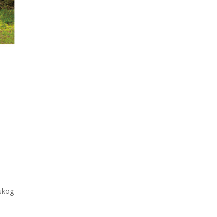
i
nskog