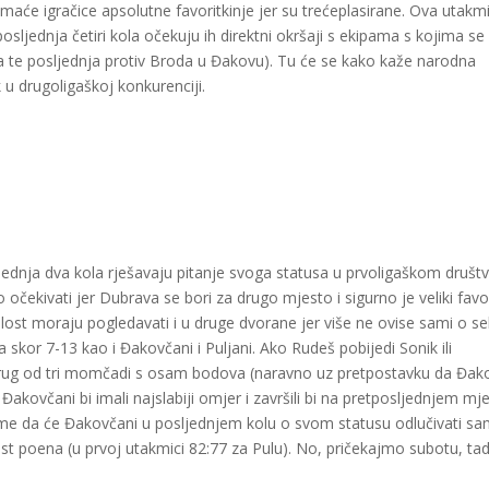
maće igračice apsolutne favoritkinje jer su trećeplasirane. Ova utakm
 posljednja četiri kola očekuju ih direktni okršaji s ekipama s kojima se
a te posljednja protiv Broda u Đakovu). Tu će se kako kaže narodna
 u drugoligaškoj konkurenciji.
jednja dva kola rješavaju pitanje svoga statusa u prvoligaškom društv
ekivati jer Dubrava se bori za drugo mjesto i sigurno je veliki favo
lost moraju pogledavati i u druge dvorane jer više ne ovise sami o se
a skor 7-13 kao i Đakovčani i Puljani.
Ako Rudeš
pobijedi Sonik ili
krug od tri momčadi
s osam
bodova (naravno uz pretpostavku da Đak
Đakovčani bi imali najslabiji omjer i završili bi na pretposljednjem mj
tome da će Đakovčani u posljednjem kolu o svom statusu odlučivati sa
st poena (u prvoj utakmici 82:77 za Pulu). No, pričekajmo subotu, ta