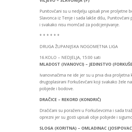
VILJEVO – SLAVONIJA (P)
Punitovčani
su u nedjelju upisali prve proljetne
Slavonca iz Tenje i sada lakše dišu,
Punitovčani
p
i svakako nisu momčad za podcjenjivanje.
* * * * * *
DRUGA ŽUPANIJSKA NOGOMETNA LIGA
16.KOLO – NEDJELJA, 15:00 sati
MLADOST (IVANOVCI) – JEDINSTVO (FORKUŠE
Ivanovnačima
ne ide jer su u prva dva proljetna 
drugoplasirani
Forkuševčani
koji svakako žele nas
pobjede i bodove.
DRAČICE – REKORD (KONDRIĆ)
Dračičani
su poraženi u Forkuševcima i sada traže
oprezni jer su gosti upisali obje pobjede i sigur
SLOGA (KORITNA) – OMLADINAC (JOSIPOVAC