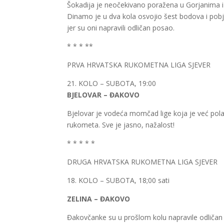
Šokadija je neočekivano poražena u Gorjanima i 
Dinamo je u dva kola osvojio šest bodova i pob
jer su oni napravili odličan posao.
* * * **
PRVA HRVATSKA RUKOMETNA LIGA SJEVER
21. KOLO – SUBOTA, 19:00
BJELOVAR – ĐAKOVO
Bjelovar je vodeća momčad lige koja je već polak
rukometa. Sve je jasno, nažalost!
* * * * *
DRUGA HRVATSKA RUKOMETNA LIGA SJEVER
18. KOLO – SUBOTA, 18;00 sati
ZELINA – ĐAKOVO
Đakovčanke su u prošlom kolu napravile odličan 