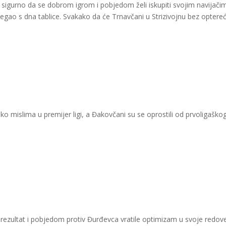
sigurno da se dobrom igrom i pobjedom želi iskupiti svojim navijači
jegao s dna tablice. Svakako da će
Trnavčani
u Strizivojnu bez optere
o mislima u premijer ligi, a Đakovčani su se oprostili od prvoligaško
rezultat i pobjedom protiv Đurđevca vratile optimizam u svoje redov