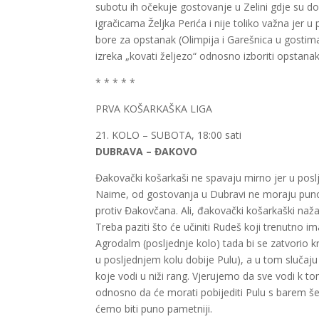
subotu ih očekuje gostovanje u Zelini gdje su do
igračicama Željka Perića i nije toliko važna jer u
bore za opstanak (Olimpija i Garešnica u gostim
izreka „kovati željezo“ odnosno izboriti opstanak
* * * * *
PRVA KOŠARKAŠKA LIGA
21. KOLO – SUBOTA, 18:00 sati
DUBRAVA – ĐAKOVO
Đakovački košarkaši ne spavaju mirno jer u posl
Naime, od gostovanja u Dubravi ne moraju puno oč
protiv Đakovčana. Ali, đakovački košarkaški naža
Treba paziti što će
učiniti Rudeš
koji trenutno im
Agrodalm (posljednje kolo) tada bi se zatvorio 
u posljednjem kolu dobije Pulu), a u tom slučaju 
koje vodi u niži rang. Vjerujemo da sve vodi k 
odnosno da će morati pobijediti Pulu
s barem
še
ćemo biti puno pametniji.