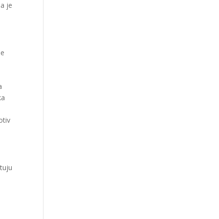
ma je
me
u
a
ka
otiv
tuju
i