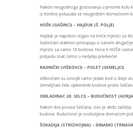
Nakon neugodnoga gostovanja u prvome kolu k
iz Koritne pokazala se neugodnim domaćinom koj
HOŠK
(GAŠINCI) – HAJDUK (Š. POLJE)
Hajduk je napokon stigao na treće mjesto za što 
Gašinčani
utakmici pristupaju iz sasvim drugačije
mjesto sa samo 16 bodova. Hoće li
HOŠK
nastav
pobjedu znat ćemo u nedjelju predvečer.
RADNIČKI (VIŠKOVCI) – POLET (SEMELJCI)
Viškovčani
su osvojili samo jedan bod iz dvije ut
Semeljčani
žele oplemeniti bodove protiv Selčan
OMLADINAC (Đ. SELCI) – BUDUĆNOST (GORJA
Nakon dva poraza Selčana, ovo je derbi začelja.
bodova. Budućnost je osokoljena domaćom
po
ŠOKADIJA (STRIZIVOJNA) – DINAMO (TRNAVA