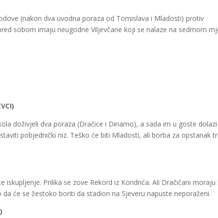
 bodove (nakon dva uvodna poraza od Tomislava i Mladosti) protiv
red sobom imaju neugodne Viljevčane koji se nalaze na sedmom mj
VCI)
kola doživjeli dva poraza (Dračice i Dinamo), a sada im u goste dolazi
taviti pobjednički niz. Teško će biti Mladosti, ali borba za opstanak tr
 iskupljenje. Prilika se zove Rekord iz Kondrića. Ali
Dračičani
moraju b
no da će se žestoko boriti da stadion na Sjeveru napuste neporaženi.
)