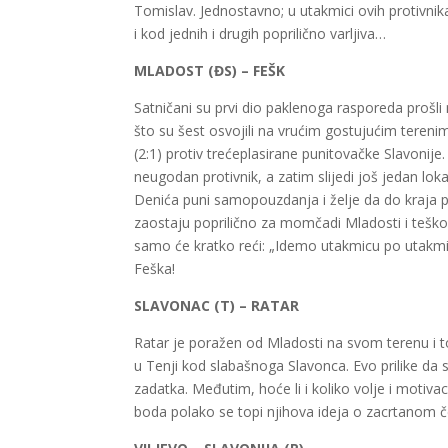
Tomislav. Jednostavno; u utakmici ovih protivnika
i kod jednih i drugih poprilično varljiva…
MLADOST (
ĐS
) – FEŠK
Satničani
su prvi dio paklenoga rasporeda prošli n
što su šest osvojili na vrućim gostujućim tereni
(2:1) protiv trećeplasirane
punitovačke
Slavonije.
neugodan protivnik, a zatim slijedi još jedan lok
Denića puni samopouzdanja i želje da do kraja pr
zaostaju poprilično za momčadi Mladosti i teško
samo će kratko reći: „Idemo utakmicu po utakmi
Feška
!
SLAVONAC (T) – RATAR
Ratar je poražen od Mladosti na svom terenu i to
u Tenji kod slabašnoga Slavonca. Evo prilike da 
zadatka. Međutim, hoće li i koliko volje i motiva
boda polako se topi njihova ideja o zacrtanom 