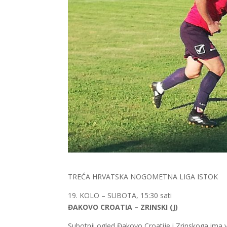
TREĆA HRVATSKA NOGOMETNA LIGA ISTOK
19. KOLO – SUBOTA, 15:30 sati
ĐAKOVO CROATIA – ZRINSKI (J)
Subotnji ogled Đakovo Croatije i Zrinskoga ima v