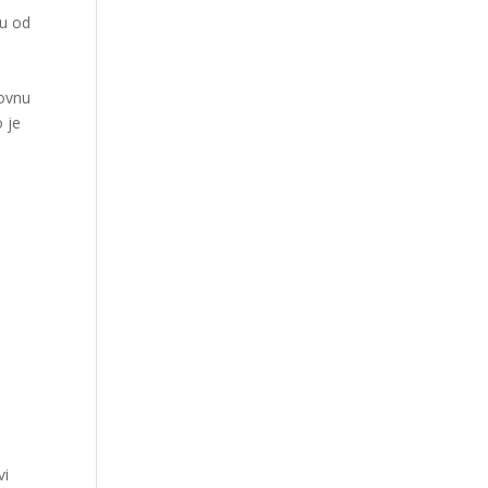
nu od
dovnu
 je
vi