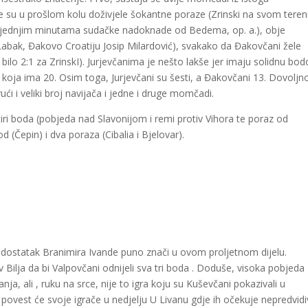
su u prošlom kolu doživjele šokantne poraze (Zrinski na svom tere
sljednjim minutama sudačke nadoknade od Bedema, op. a.), obje
abak, Đakovo Croatiju Josip Milardović), svakako da Đakovčani žele
 bilo 2:1 za
ZrinskI
).
Jurjevčanima
je nešto lakše jer imaju solidnu bo
koja ima 20. Osim toga, Jurjevčani su šesti, a Đakovčani 13. Dovoljno
ući i veliki broj navijača i jedne i druge momčadi.
etiri boda (pobjeda nad Slavonijom i remi protiv Vihora te poraz od
(Čepin) i dva poraza (Cibalia i Bjelovar).
nedostatak Branimira Ivande puno znači u ovom proljetnom dijelu.
v Bilja da bi Valpovčani odnijeli sva tri boda . Doduše, visoka pobjeda
a, ali , ruku na srce, nije to igra koju su
Kuševčani
pokazivali u
 povest će svoje igrače u nedjelju U Livanu gdje ih očekuje nepredvidi