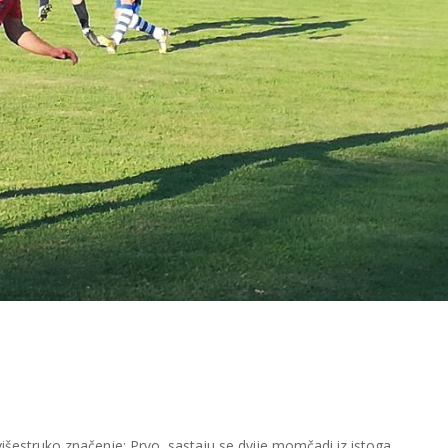
išestruko značenje: Prvo, sastaju se dvije momčadi iz istoga