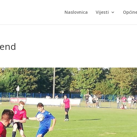
Naslovnica
Vijesti
Općin
kend