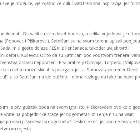
 sve je moguće, vjerojatno će odlučivati trenutna inspiracija. Jer for
eokrznuti. Ostvarili su svih devet bodova, a velika vrijednost je u to
ma (Popovac i Piškorevci).
Satničani
su na svom terenu upisali pobjed
 Sada im u goste dolaze FEŠK iz Feričanaca, također uvijek tvrd i
alni derbi u Kuševcu. Očito da su
Satničani
pod vodstvom trenera Ivan
venstva ostanu neporaženi. Prvi pratitelji Olimpija, Torpedo i Valpov
 da ih netko može skinuti s prvoga mjesta. Samozatajni trener Denić
cu!“, a to
Satničanima
ide odlično. I nema razloga da tako ne bude pr
 im je prvi gubitak boda na svom igralištu.
Piškorevčani
ovo kolo gos
se vrate na pobjedničke staze jer nogometaši iz Tenje nisu na visini
cija pronaći piškorevački nogometaši teško je reći jer ako ne osvoje tr
četvrtom mjestu.