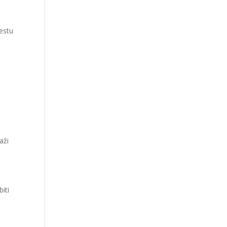
estu
aži
iti