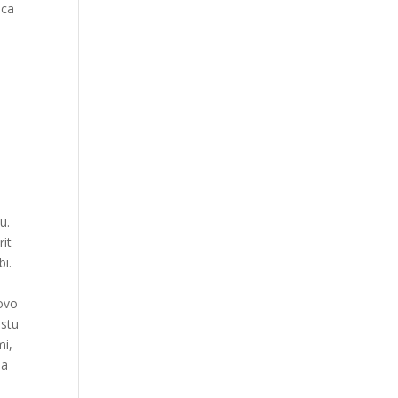
ica
u.
rit
bi.
ovo
estu
mi,
da