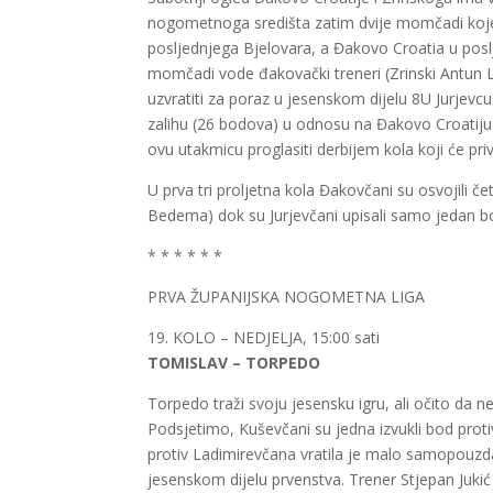
nogometnoga središta zatim dvije momčadi koje 
posljednjega Bjelovara, a Đakovo Croatia u po
momčadi vode đakovački treneri (Zrinski Antun L
uzvratiti za poraz u jesenskom dijelu 8U Jurjevcu
zalihu (26 bodova) u odnosu na Đakovo Croatiju 
ovu utakmicu proglasiti derbijem kola koji će priv
U prva tri proljetna kola Đakovčani su osvojili č
Bedema) dok su Jurjevčani upisali samo jedan bod 
* * * * * *
PRVA ŽUPANIJSKA NOGOMETNA LIGA
19. KOLO – NEDJELJA, 15:00 sati
TOMISLAV – TORPEDO
Torpedo traži svoju jesensku igru, ali očito da 
Podsjetimo,
Kuševčani
su jedna izvukli bod proti
protiv
Ladimirevčana
vratila je malo samopouzdanj
jesenskom dijelu prvenstva. Trener Stjepan Jukić