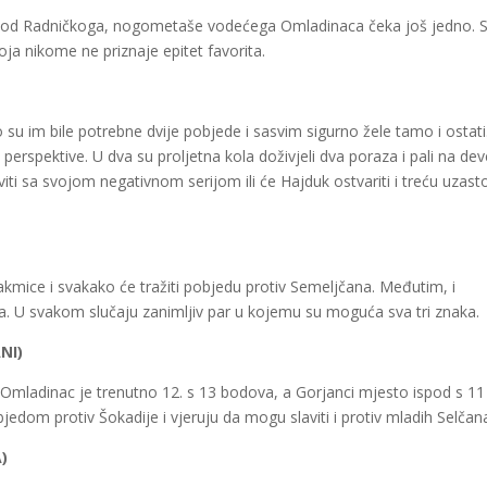
od Radničkoga, nogometaše vodećega Omladinaca čeka još jedno. 
a nikome ne priznaje epitet favorita.
su im bile potrebne dvije pobjede i sasvim sigurno žele tamo i ostati
 perspektive. U dva su proljetna kola doživjeli dva poraza i pali na de
iti sa svojom negativnom serijom ili će Hajduk ostvariti i treću uzas
akmice i svakako će tražiti pobjedu protiv
Semeljčana
. Međutim, i
a. U svakom slučaju zanimljiv par u kojemu su moguća sva tri znaka.
NI)
 Omladinac je trenutno 12. s 13 bodova, a Gorjanci mjesto ispod s 11
bjedom
protiv Šokadije i vjeruju da mogu slaviti i protiv mladih Selčan
)