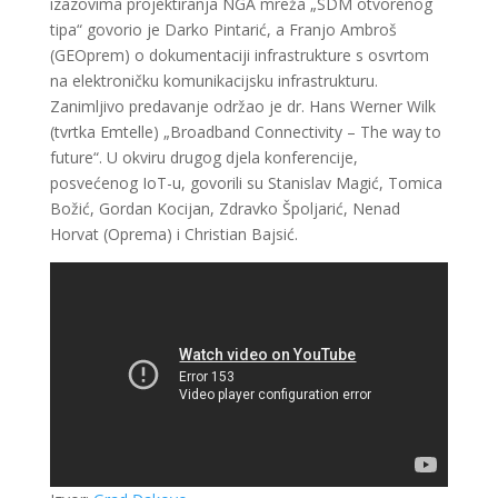
izazovima projektiranja NGA mreža „SDM otvorenog
tipa“ govorio je Darko Pintarić, a Franjo Ambroš
(GEOprem) o dokumentaciji infrastrukture s osvrtom
na elektroničku komunikacijsku infrastrukturu.
Zanimljivo predavanje održao je dr. Hans Werner Wilk
(tvrtka Emtelle) „Broadband Connectivity – The way to
future“. U okviru drugog djela konferencije,
posvećenog IoT-u, govorili su Stanislav Magić, Tomica
Božić, Gordan Kocijan, Zdravko Špoljarić, Nenad
Horvat (Oprema) i Christian Bajsić.