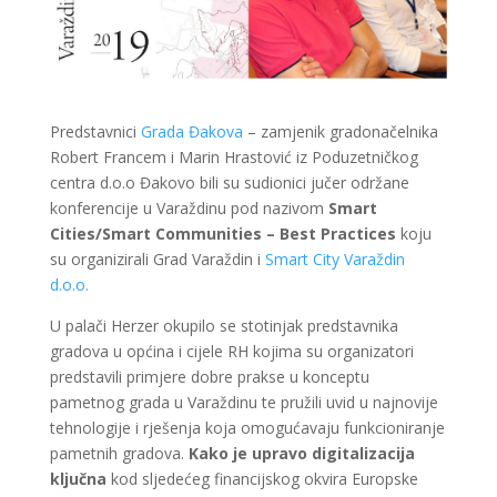
Predstavnici
Grada Đakova
– zamjenik gradonačelnika
Robert Francem i Marin Hrastović iz Poduzetničkog
centra d.o.o Đakovo bili su sudionici jučer održane
konferencije u Varaždinu pod nazivom
Smart
Cities/Smart Communities – Best Practices
koju
su organizirali Grad Varaždin i
Smart City Varaždin
d.o.o.
U palači Herzer okupilo se stotinjak predstavnika
gradova u općina i cijele RH kojima su organizatori
predstavili primjere dobre prakse u konceptu
pametnog grada u Varaždinu te pružili uvid u najnovije
tehnologije i rješenja koja omogućavaju funkcioniranje
pametnih gradova.
Kako je upravo digitalizacija
ključna
kod sljedećeg financijskog okvira Europske