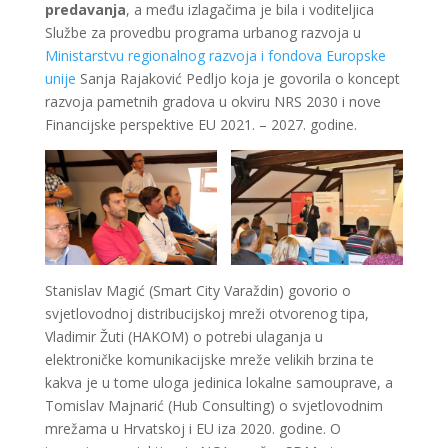
predavanja
, a među izlagačima je bila i voditeljica
Službe za provedbu programa urbanog razvoja u
Ministarstvu regionalnog razvoja i fondova Europske
unije
Sanja Rajaković Pedljo koja je govorila o koncept
razvoja pametnih gradova u okviru NRS 2030 i nove
Financijske perspektive EU 2021. – 2027. godine.
Stanislav Magić (Smart City Varaždin) govorio o
svjetlovodnoj distribucijskoj mreži otvorenog tipa,
Vladimir Žuti (HAKOM) o potrebi ulaganja u
elektroničke komunikacijske mreže velikih brzina te
kakva je u tome uloga jedinica lokalne samouprave, a
Tomislav Majnarić (Hub Consulting) o svjetlovodnim
mrežama u Hrvatskoj i EU iza 2020. godine. O