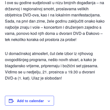
I ove su godine sudjelovali u nizu brojnih događanja – na
državnoj i regionalnoj smotri, proslavama velikih
obljetnica DVD-ova, kao i na lokalnim manifestacijama.
Sada, na prvi dan zime, žele godinu zaključiti onako kako
najbolje znaju i vole – koncertom i druženjem zajedno s
vama, ponovo kod njih doma u dvorani DVD-a Đakovo –
tek nekoliko koraka od prostora za probe!
U domaćinskoj atmosferi, čut ćete izbor iz njihovog
ovogodišnjeg programa, nešto novih stvari, a kako je
blagdansko vrijeme, pripremaju i božićni set pjesama.
Vidimo se u nedjelju, 21. prosinca u 19.30 u dvorani
DVD-a (1. kat). Ulaz je slobodan!
Add to calendar