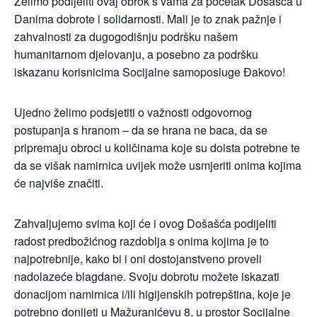
Želimo podijeliti ovaj obrok s vama za početak Došašća u
Danima dobrote i solidarnosti. Mali je to znak pažnje i
zahvalnosti za dugogodišnju podršku našem
humanitarnom djelovanju, a posebno za podršku
iskazanu korisnicima Socijalne samoposluge Đakovo!
Ujedno želimo podsjetiti o važnosti odgovornog
postupanja s hranom – da se hrana ne baca, da se
pripremaju obroci u količinama koje su doista potrebne te
da se višak namirnica uvijek može usmjeriti onima kojima
će najviše značiti.
Zahvaljujemo svima koji će i ovog Došašća podijeliti
radost predbožićnog razdoblja s onima kojima je to
najpotrebnije, kako bi i oni dostojanstveno proveli
nadolazeće blagdane. Svoju dobrotu možete iskazati
donacijom namirnica i/ili higijenskih potrepština, koje je
potrebno donijeti u Mažuranićevu 8, u prostor Socijalne