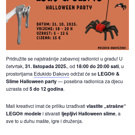
Pridružite se najstrašnije zabavnoj radionici u gradu! U
četvrtak,
31. listopada 2025.
, od
18:00 do 20:00 sati
, u
prostorijama
Edukido Đakovo
održat će se
LEGO® &
Slime Halloween party
— posebna radionica za djecu
uzrasta od
5 do 12 godina
.
Mali kreativci imat će priliku izrađivati
vlastite „strašne“
LEGO® modele
i stvarati
ljepljivi Halloween slime
, a
sve to u duhu mašte, igre i druženja.