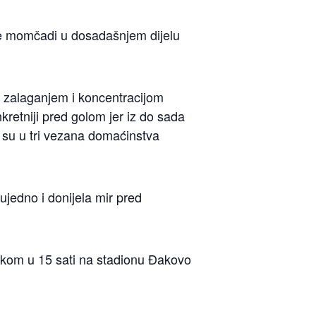
obje momčadi u dosadašnjem dijelu
m zalaganjem i koncentracijom
kretniji pred golom jer iz do sada
i su u tri vezana domaćinstva
ujedno i donijela mir pred
etkom u 15 sati na stadionu Đakovo