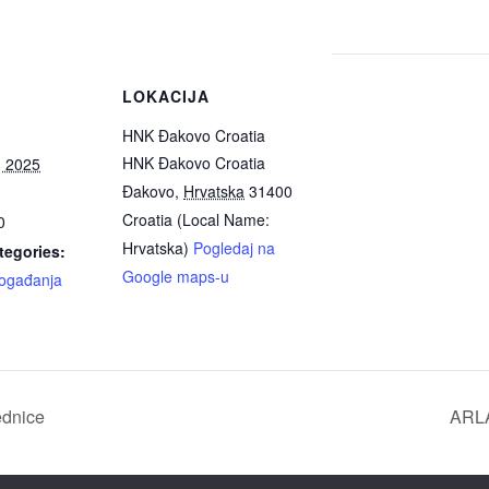
LOKACIJA
HNK Đakovo Croatia
HNK Đakovo Croatia
, 2025
Đakovo
,
Hrvatska
31400
Croatia (Local Name:
0
Hrvatska)
Pogledaj na
tegories:
Google maps-u
ogađanja
ednice
ARLA