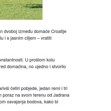
tan dvoboj između domaće Croatije
 s jasnim ciljem – vratiti
onstantnosti. U prošlom kolu
red domaćina, no ujedno i stvorilo
vši četiri pobjede, jedan remi i tri
dan poraz na svom terenu od Jadrana
ivom osvajanja bodova, kako bi