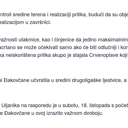
ntroli sredine terena i realizaciji prilika, budući da su 
alizacijom u završnici.
ažnosti utakmice, kao i činjenice da jedino maksimalni
crtano se može očekivati samo ako će biti odlučniji i kon
a neiskorištena prilika skupo je stajala Crvenoplave koj
i Đakovčane učvrstila u sredini drugoligaške ljestvice, a 
Uljanika na rasporedu je u subotu, 18. listopada s poč
žite Đakovčane u ovoj izrazito važnom dvoboju.