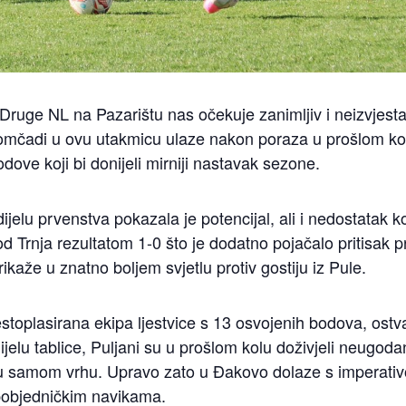
Druge NL na Pazarištu nas očekuje zanimljiv i neizvjes
mčadi u ovu utakmicu ulaze nakon poraza u prošlom kolu i
ove koji bi donijeli mirniji nastavak sezone.
elu prvenstva pokazala je potencijal, ali i nedostatak k
 Trnja rezultatom 1-0 što je dodatno pojačalo pritisak p
kaže u znatno boljem svjetlu protiv gostiju iz Pule.
stoplasirana ekipa ljestvice s 13 osvojenih bodova, ostvari
ijelu tablice, Puljani su u prošlom kolu doživjeli neugo
ati u samom vrhu. Upravo zato u Đakovo dolaze s imperat
e pobjedničkim navikama.