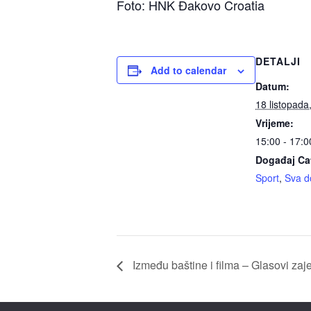
Foto: HNK Đakovo Croatia
DETALJI
Add to calendar
Datum:
18 listopada
Vrijeme:
15:00 - 17:0
Događaj Ca
Sport
,
Sva d
Između baštine i filma – Glasovi zaj