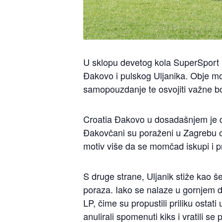
U sklopu devetog kola SuperSport 
Đakovo i pulskog Uljanika. Obje mo
samopouzdanje te osvojiti važne bod
Croatia Đakovo u dosadašnjem je dij
Đakovčani su poraženi u Zagrebu od
motiv više da se momčad iskupi i pri
S druge strane, Uljanik stiže kao še
poraza. Iako se nalaze u gornjem d
LP, čime su propustili priliku ost
anulirali spomenuti kiks i vratili s