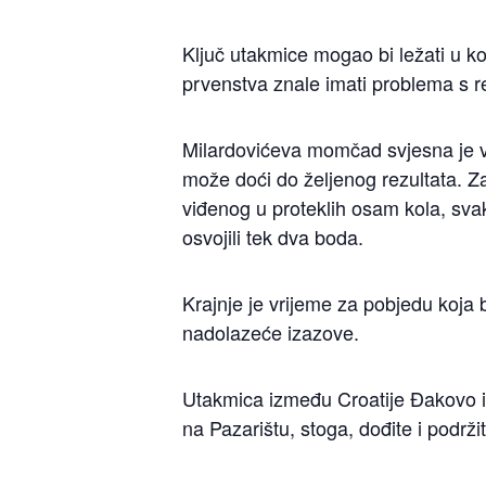
Ključ utakmice mogao bi ležati u ko
prvenstva znale imati problema s re
Milardovićeva momčad svjesna je v
može doći do željenog rezultata. Za
viđenog u proteklih osam kola, svak
osvojili tek dva boda.
Krajnje je vrijeme za pobjedu koja b
nadolazeće izazove.
Utakmica između Croatije Đakovo i 
na Pazarištu, stoga, dođite i podr