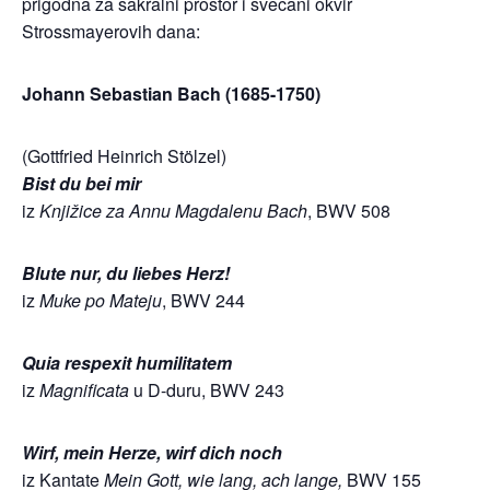
prigodna za sakralni prostor i svečani okvir
Strossmayerovih dana:
Johann Sebastian Bach (1685-1750)
(Gottfried Heinrich Stölzel)
Bist du bei mir
iz
Knjižice za Annu
Magdalenu Bach
, BWV 508
Blute nur, du liebes Herz!
iz
Muke po Mateju
, BWV 244
Quia respexit humilitatem
iz
Magnificata
u D-duru, BWV 243
Wirf, mein Herze, wirf dich noch
iz Kantate
Mein Gott, wie lang, ach lange,
BWV 155