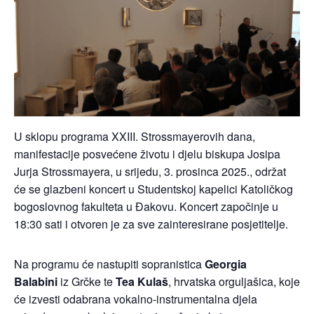
U sklopu programa XXIII. Strossmayerovih dana,
manifestacije posvećene životu i djelu biskupa Josipa
Jurja Strossmayera, u srijedu, 3. prosinca 2025., održat
će se glazbeni koncert u Studentskoj kapelici Katoličkog
bogoslovnog fakulteta u Đakovu. Koncert započinje u
18:30 sati i otvoren je za sve zainteresirane posjetitelje.
Na programu će nastupiti sopranistica
Georgia
Balabini
iz Grčke te
Tea Kulaš
, hrvatska orguljašica, koje
će izvesti odabrana vokalno-instrumentalna djela