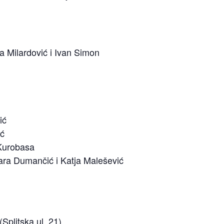
ja Milardović i Ivan Simon
ić
ić
 Kurobasa
ara Dumančić i Katja Malešević
(Splitska ul. 21)