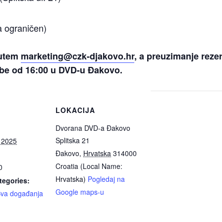
a ograničen)
putem
marketing@czk-djakovo.hr
, a preuzimanje rezer
dbe od 16:00 u DVD-u Đakovo.
LOKACIJA
Dvorana DVD-a Đakovo
Splitska 21
, 2025
Đakovo
,
Hrvatska
314000
Croatia (Local Name:
0
Hrvatska)
Pogledaj na
tegories:
Google maps-u
va događanja