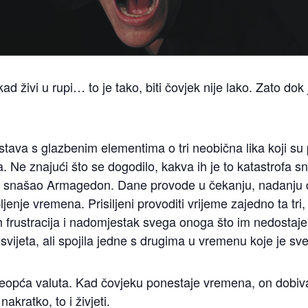
ad živi u rupi… to je tako, biti čovjek nije lako. Zato dok j
ava s glazbenim elementima o tri neobična lika koji su p
 Ne znajući što se dogodilo, kakva ih je to katastrofa sna
et snašao Armagedon. Dane provode u čekanju, nadanju da
enje vremena. Prisiljeni provoditi vrijeme zajedno ta tri,
h frustracija i nadomjestak svega onoga što im nedostaje,
d svijeta, ali spojila jedne s drugima u vremenu koje je s
sveopća valuta. Kad čovjeku ponestaje vremena, on dobiva
akratko, to i živjeti.