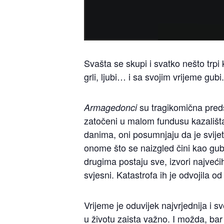
Svašta se skupi i svatko nešto trpi k
grli, ljubi… i sa svojim vrijeme gubi.
su tragikomična predst
Armagedonci
zatočeni u malom fundusu kazališta.
danima, oni posumnjaju da je svij
onome što se naizgled čini kao gublj
drugima postaju sve, izvori najveći
svjesni. Katastrofa ih je odvojila o
Vrijeme je oduvijek najvrjednija i 
u životu zaista važno. I možda, bar n