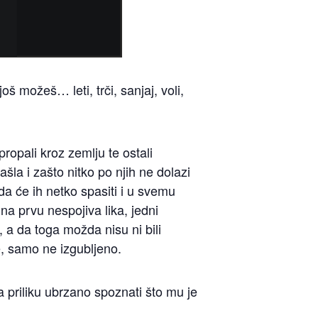
oš možeš… leti, trči, sanjaj, voli,
ropali kroz zemlju te ostali
šla i zašto nitko po njih ne dolazi
 će ih netko spasiti i u svemu
 na prvu nespojiva lika, jedni
 a da toga možda nisu ni bili
ve, samo ne izgubljeno.
 priliku ubrzano spoznati što mu je