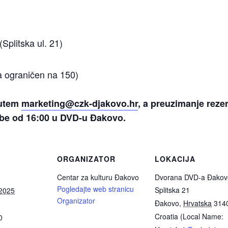
(Splitska ul. 21)
a ograničen na 150)
putem
marketing@czk-djakovo.hr
, a preuzimanje rezer
dbe od 16:00 u DVD-u Đakovo.
ORGANIZATOR
LOKACIJA
Centar za kulturu Đakovo
Dvorana DVD-a Đakov
Pogledajte web stranicu
Splitska 21
 2025
Organizator
Đakovo
,
Hrvatska
314
Croatia (Local Name:
0