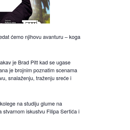
 Gledat ćemo njihovu avanturu – koga
kakav je Brad Pitt kad se ugase
irana je brojnim poznatim scenama
u, snalaženju, traženju sreće i
 kolege na studiju glume na
stvarnom iskustvu Filipa Sertića i