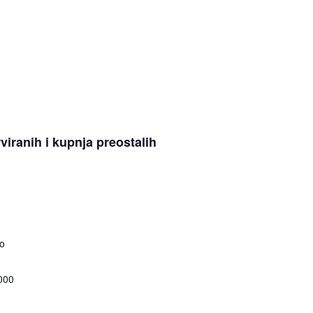
viranih i kupnja preostalih
o
000