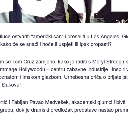
odluče ostvariti “američki san“ i preseliti u Los Angeles.
kako će se snaći i hoće li uspjeti ili ipak propasti?
im se Tom Cruz zamjerio, kako je raditi s Meryl Streep i 
ommage Hollywoodu – centru zabavne industrije i inspir
oznatom filmskom glazbom. Urnebesna priča o prijateljstv
u Đakovu!
ertić i Fabijan Pavao Medvešek, akademski glumci i bivši
rebu, dok je dramski predložak predstave nastao prema 