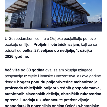
U Gospodarskom centru u Osijeku posjetitelje ponovo
očekuje omiljeni
Proljetni i obrtnički sajam
, koji će se
održati od
petka, 27. veljače do nedjelje, 1. ožujka
2026. godine.
Već više od 30 godina
ovaj sajam okuplja izlagače i
posjetitelje iz cijele Hrvatske i inozemstva, a i ove godine
donosi
bogatu ponudu poljoprivredne mehanizacije,
proizvoda obiteljskih poljoprivrednih gospodarstava,
autohtonih slavonskih delicija, obrtničkih rukotvorina,
opreme i uređaja u kućanstvu te predstavljanje
gospodarskih potencijala općina Osječko-baranjske