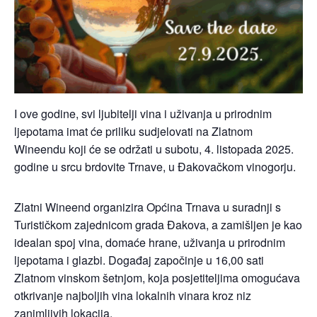
I ove godine, svi ljubitelji vina i uživanja u prirodnim
ljepotama imat će priliku sudjelovati na Zlatnom
Wineendu koji će se održati u subotu, 4. listopada 2025.
godine u srcu brdovite Trnave, u Đakovačkom vinogorju.
Zlatni Wineend organizira Općina Trnava u suradnji s
Turističkom zajednicom grada Đakova, a zamišljen je kao
idealan spoj vina, domaće hrane, uživanja u prirodnim
ljepotama i glazbi. Događaj započinje u 16,00 sati
Zlatnom vinskom šetnjom, koja posjetiteljima omogućava
otkrivanje najboljih vina lokalnih vinara kroz niz
zanimljivih lokacija.