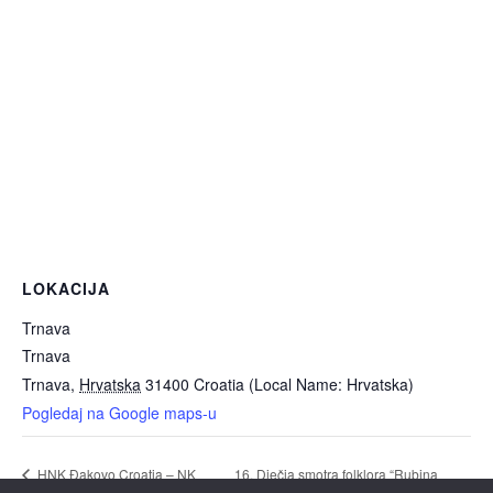
LOKACIJA
Trnava
Trnava
Trnava
,
Hrvatska
31400
Croatia (Local Name: Hrvatska)
Pogledaj na Google maps-u
16. Dječja smotra folklora “Rubina
HNK Đakovo Croatia – NK