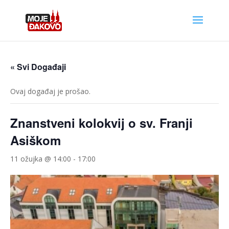
« Svi Događaji
Ovaj događaj je prošao.
Znanstveni kolokvij o sv. Franji
Asiškom
11 ožujka @ 14:00
-
17:00