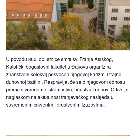
U povodu 800. obljetnice smrti sv. Franje Asiškog,
Katolički bogoslovni fakultet u Đakovu organizira
znanstveni kolokvij posvećen njegovoj karizmi i trajnoj
duhovnoj baštini. Raspravljat će se o njegovom odnosu
prema stvorenome, siromaštvu, bratstvu i obnovi Crkve, s
naglaskom na aktualnost franjevačkog naslijeđa u
suvremenim crkvenim i društvenim izazovima.