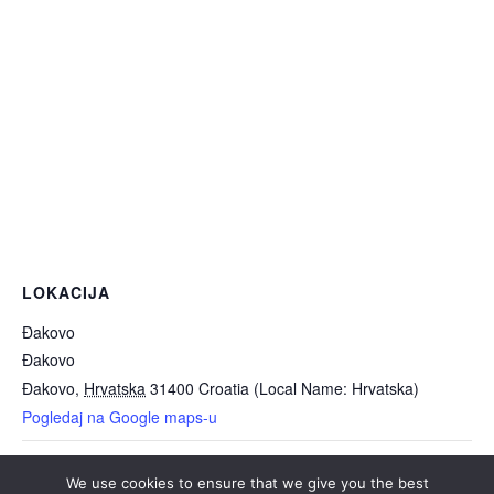
LOKACIJA
Đakovo
Đakovo
Đakovo
,
Hrvatska
31400
Croatia (Local Name: Hrvatska)
Pogledaj na Google maps-u
Minecraft LEGO radionica
Dani otvorenih vrata KUD-a “Tena”
We use cookies to ensure that we give you the best