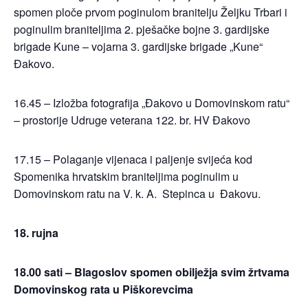
spomen ploče prvom poginulom branitelju Željku Trbari i
poginulim braniteljima 2. pješačke bojne 3. gardijske
brigade Kune – vojarna 3. gardijske brigade „Kune“
Đakovo.
16.45 – Izložba fotografija „Đakovo u Domovinskom ratu“
– prostorije Udruge veterana 122. br. HV Đakovo
17.15 – Polaganje vijenaca i paljenje svijeća kod
Spomenika hrvatskim braniteljima poginulim u
Domovinskom ratu na V. k. A. Stepinca u Đakovu.
18. rujna
18.00 sati – Blagoslov spomen obilježja svim žrtvama
Domovinskog rata u Piškorevcima