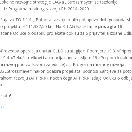
 Lokalne razvojne strategije LAG-a ,,Strossmayer“ za razdoblje
3.1. iz Programa ruralnog razvoja RH 2014.-2020.
ečaja za TO 1.1.4. ,,Potpora razvoju malih poljoprivrednih gospodarst
 po projektu je 111.382,50 kn. Na 3. LAG Natječaj je
pristiglo 15
ja izdane Odluke o odabiru projekata dok su za 6 prijavitelja izdane Odl
»Provedba operacija unutar CLLD strategije«, Podmjere 19.3. »Pripre
19.4. »Tekući troškovi i animacija« unutar Mjere 19 »Potpora lokaln
alni razvoj pod vodstvom zajednice)« iz Programa ruralnog razvoja
LAG „Strossmayer“ nakon odabira projekata, podnosi Zahtjeve za pot
 i ruralnom razvoju (APPRRR), nakon čega APPRRR izdaje Odluku o odbij
a.
ekata!
ici.