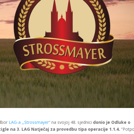
dbor
LAG-a ,,Strossmayer“
na svojoj 48. sjednici
donio je Odluke o
igle na 3. LAG Natječaj za provedbu tipa operacije 1.1.4.
“Potp