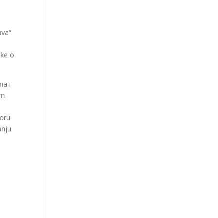
ava“
uke o
ma i
om
poru
anju