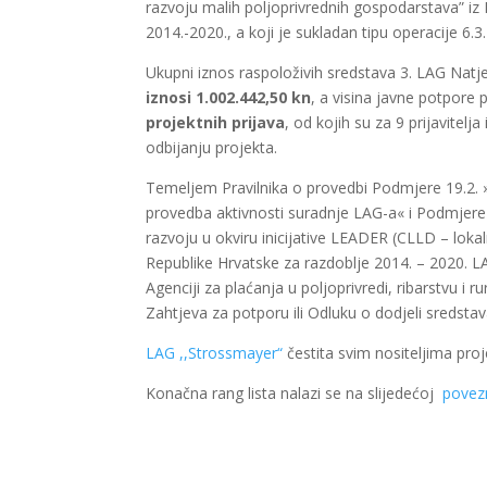
razvoju malih poljoprivrednih gospodarstava” iz
2014.-2020., a koji je sukladan tipu operacije 6.
Ukupni iznos raspoloživih sredstava 3. LAG Natj
iznosi 1.002.442,50 kn
, a visina javne potpore
projektnih prijava
, od kojih su za 9 prijavitel
odbijanju projekta.
Temeljem Pravilnika o provedbi Podmjere 19.2. 
provedba aktivnosti suradnje LAG-a« i Podmjere 
razvoju u okviru inicijative LEADER (CLLD – lok
Republike Hrvatske za razdoblje 2014. – 2020. 
Agenciji za plaćanja u poljoprivredi, ribarstvu
Zahtjeva za potporu ili Odluku o dodjeli sredstav
LAG ,,Strossmayer“
čestita svim nositeljima proj
Konačna rang lista nalazi se na slijedećoj
povezn