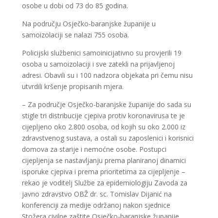
osobe u dobi od 73 do 85 godina.
Na području Osječko-baranjske županije u
samoizolaciji se nalazi 755 osoba.
Policijski službenici samoinicijativno su provjerili 19
osoba u samoizolaciji i sve zatekli na prijavljenoj
adresi. Obavili su i 100 nadzora objekata pri čemu nisu
utvrdili kršenje propisanih mjera.
– Za područje Osječko-baranjske županije do sada su
stigle tri distribucije cjepiva protiv koronavirusa te je
cijepljeno oko 2.800 osoba, od kojih su oko 2.000 iz
zdravstvenog sustava, a ostali su zaposlenici i korisnici
domova za starije i nemoćne osobe. Postupci
cijepljenja se nastavljanju prema planiranoj dinamici
isporuke cjepiva i prema prioritetima za cijepljenje –
rekao je voditelj Službe za epidemiologiju Zavoda za
javno zdravstvo OBŽ dr. sc. Tomislav Dijanić na
konferenciji za medije održanoj nakon sjednice
Stožera civilne zaštite Osječko-baranjske županije.