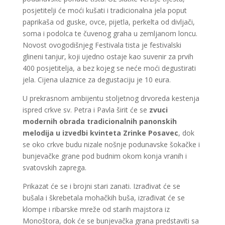
posjetitelji će moći kušati i tradicionalna jela poput
paprikaša od guske, ovce, pijetla, perkelta od divljači,
soma i podolca te čuvenog graha u zemljanom loncu.
Novost ovogodišnjeg Festivala tista je festivalski
glineni tanjur, koji ujedno ostaje kao suvenir za prvih
400 posjetitelja, a bez kojeg se neće moći degustirati
jela. Cijena ulaznice za degustaciju je 10 eura.
U prekrasnom ambijentu stoljetnog drvoreda kestenja
ispred crkve sv. Petra i Pavla širit će se
zvuci
modernih obrada tradicionalnih panonskih
melodija u izvedbi kvinteta Zrinke Posavec
, dok
se oko crkve budu nizale nošnje podunavske šokačke i
bunjevačke grane pod budnim okom konja vranih i
svatovskih zaprega.
Prikazat će se i brojni stari zanati. Izrađivat će se
bušala i škrebetala mohačkih buša, izrađivat će se
klompe i ribarske mreže od starih majstora iz
Monoštora, dok će se bunjevačka grana predstaviti sa