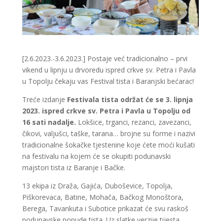
[2.6.2023.-3.6.2023.] Postaje već tradicionalno – prvi
vikend u lipnju u drvoredu ispred crkve sv. Petra i Pavla
u Topolju čekaju vas Festival tista i Baranjski bećarac!
Treće izdanje
Festivala tista održat će se 3. lipnja
2023. ispred crkve sv. Petra i Pavla u Topolju od
16 sati nadalje.
Lokšice, trganci, rezanci, zavezanci,
čikovi, valjušci, taške, tarana… brojne su forme i nazivi
tradicionalne šokačke tjestenine koje ćete moći kušati
na festivalu na kojem će se okupiti podunavski
majstori tista iz Baranje i Bačke.
13 ekipa iz Draža, Gajića, Duboševice, Topolja,
Piškorevaca, Batine, Mohača, Bačkog Monoštora,
Berega, Tavankuta i Subotice prikazat će svu raskoš
podunavske ponude tista. Uz slatke verzije tijesta,