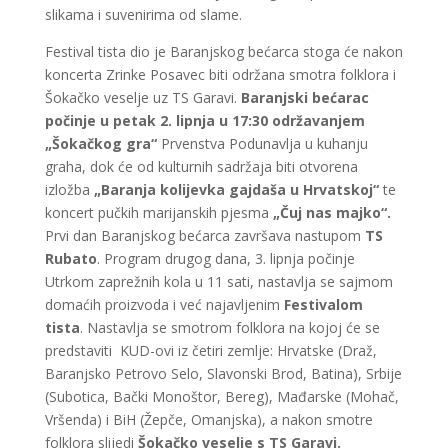
slikama i suvenirima od slame.
Festival tista dio je Baranjskog bećarca stoga će nakon
koncerta Zrinke Posavec biti održana smotra folklora i
Šokačko veselje uz TS Garavi.
Baranjski bećarac
počinje u petak 2. lipnja u 17:30 održavanjem
„Šokačkog gra“
Prvenstva Podunavlja u kuhanju
graha, dok će od kulturnih sadržaja biti otvorena
izložba
„Baranja kolijevka gajdaša u Hrvatskoj“
te
koncert pučkih marijanskih pjesma
„Čuj nas majko“.
Prvi dan Baranjskog bećarca završava nastupom
TS
Rubato
. Program drugog dana, 3. lipnja počinje
Utrkom zaprežnih kola u 11 sati, nastavlja se sajmom
domaćih proizvoda i već najavljenim
Festivalom
tista
. Nastavlja se smotrom folklora na kojoj će se
predstaviti KUD-ovi iz četiri zemlje: Hrvatske (Draž,
Baranjsko Petrovo Selo, Slavonski Brod, Batina), Srbije
(Subotica, Bački Monoštor, Bereg), Mađarske (Mohač,
Vršenda) i BiH (Žepče, Omanjska), a nakon smotre
folklora slijedi
Šokačko veselje s TS Garavi.