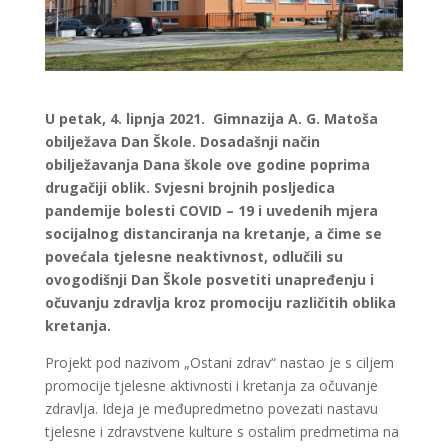
U petak, 4. lipnja 2021. Gimnazija A. G. Matoša
obilježava Dan Škole. Dosadašnji način
obilježavanja Dana škole ove godine poprima
drugačiji oblik. Svjesni brojnih posljedica
pandemije bolesti COVID – 19 i uvedenih mjera
socijalnog distanciranja na kretanje, a čime se
povećala tjelesne neaktivnost, odlučili su
ovogodišnji Dan Škole posvetiti unapređenju i
očuvanju zdravlja kroz promociju različitih oblika
kretanja.
Projekt pod nazivom „Ostani zdrav“ nastao je s ciljem
promocije tjelesne aktivnosti i kretanja za očuvanje
zdravlja. Ideja je međupredmetno povezati nastavu
tjelesne i zdravstvene kulture s ostalim predmetima na