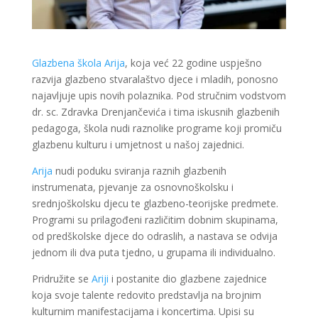
Glazbena škola Arija
, koja već 22 godine uspješno
razvija glazbeno stvaralaštvo djece i mladih, ponosno
najavljuje upis novih polaznika. Pod stručnim vodstvom
dr. sc. Zdravka Drenjančevića i tima iskusnih glazbenih
pedagoga, škola nudi raznolike programe koji promiču
glazbenu kulturu i umjetnost u našoj zajednici.
Arija
nudi poduku sviranja raznih glazbenih
instrumenata, pjevanje za osnovnoškolsku i
srednjoškolsku djecu te glazbeno-teorijske predmete.
Programi su prilagođeni različitim dobnim skupinama,
od predškolske djece do odraslih, a nastava se odvija
jednom ili dva puta tjedno, u grupama ili individualno.
Pridružite se
Ariji
i postanite dio glazbene zajednice
koja svoje talente redovito predstavlja na brojnim
kulturnim manifestacijama i koncertima. Upisi su