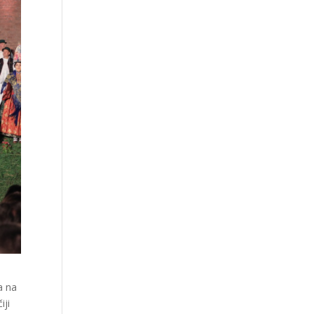
a na
iji