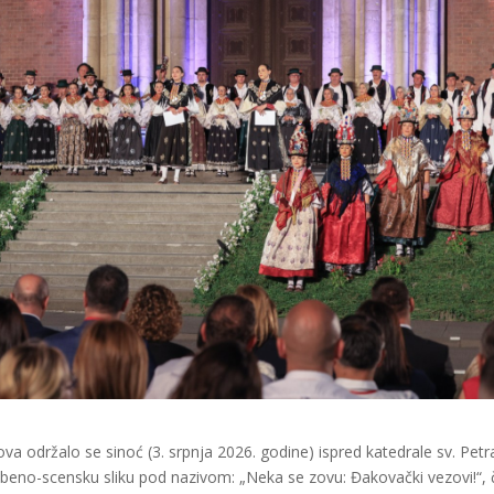
va održalo se sinoć (3. srpnja 2026. godine) ispred katedrale sv. Petr
beno-scensku sliku pod nazivom: „Neka se zovu: Đakovački vezovi!“, č