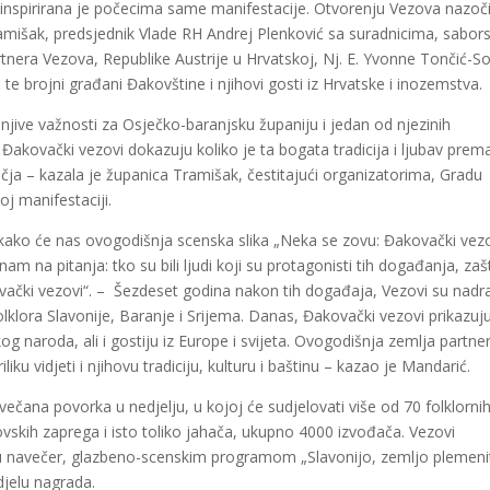
a inspirirana je počecima same manifestacije. Otvorenju Vezova nazoči
mišak, predsjednik Vlade RH Andrej Plenković sa suradnicima, sabors
tnera Vezova, Republike Austrije u Hrvatskoj, Nj. E. Yvonne Tončić-Sor
 brojni građani Đakovštine i njihovi gosti iz Hrvatske i inozemstva.
njive važnosti za Osječko-baranjsku županiju i jedan od njezinih
Đakovački vezovi dokazuju koliko je ta bogata tradicija i ljubav prem
čja – kazala je županica Tramišak, čestitajući organizatorima, Gradu
oj manifestaciji.
ako će nas ovogodišnja scenska slika „Neka se zovu: Đakovački vezo
nam na pitanja: tko su bili ljudi koji su protagonisti tih događanja, za
kovački vezovi“. – Šezdeset godina nakon tih događaja, Vezovi su nadra
olklora Slavonije, Baranje i Srijema. Danas, Đakovački vezovi prikazuj
og naroda, ali i gostiju iz Europe i svijeta. Ovogodišnja zemlja partne
ku vidjeti i njihovu tradiciju, kulturu i baštinu – kazao je Mandarić.
večana povorka u nedjelju, u kojoj će sudjelovati više od 70 folklorni
ovskih zaprega i isto toliko jahača, ukupno 4000 izvođača. Vezovi
u navečer, glazbeno-scenskim programom „Slavonijo, zemljo plemeni
djelu nagrada.