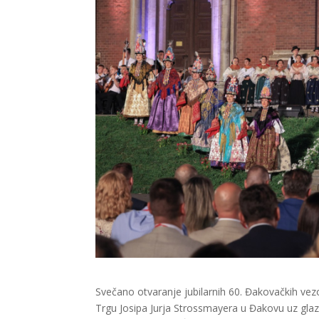
Svečano otvaranje jubilarnih 60. Đakovačkih vezo
Trgu Josipa Jurja Strossmayera u Đakovu uz glaz