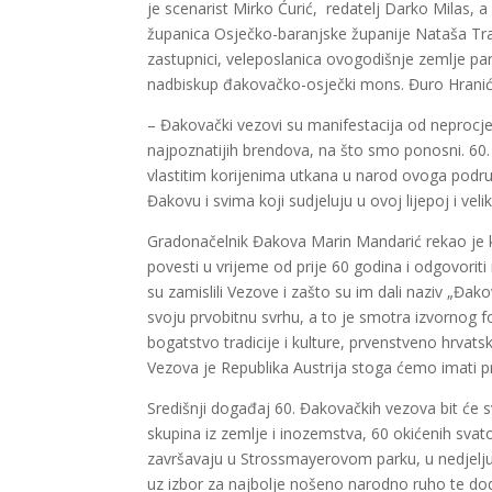
je scenarist Mirko Ćurić, redatelj Darko Milas, 
županica Osječko-baranjske županije Nataša Tra
zastupnici, veleposlanica ovogodišnje zemlje par
nadbiskup đakovačko-osječki mons. Đuro Hranić te
– Đakovački vezovi su manifestacija od neprocje
najpoznatijih brendova, na što smo ponosni. 60. 
vlastitim korijenima utkana u narod ovoga podru
Đakovu i svima koji sudjeluju u ovoj lijepoj i velik
Gradonačelnik Đakova Marin Mandarić rekao je k
povesti u vrijeme od prije 60 godina i odgovoriti 
su zamislili Vezove i zašto su im dali naziv „Đa
svoju prvobitnu svrhu, a to je smotra izvornog f
bogatstvo tradicije i kulture, prvenstveno hrvatsk
Vezova je Republika Austrija stoga ćemo imati prili
Središnji događaj 60. Đakovačkih vezova bit će s
skupina iz zemlje i inozemstva, 60 okićenih svat
završavaju u Strossmayerovom parku, u nedjelj
uz izbor za najbolje nošeno narodno ruho te do