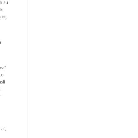
li su
ki
inj,
a
vi“
što
sli
u
r
h
ta“,