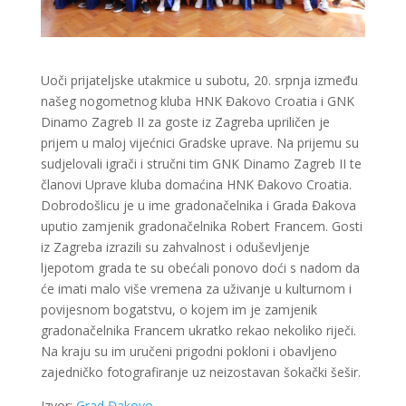
Uoči prijateljske utakmice u subotu, 20. srpnja između
našeg nogometnog kluba HNK Đakovo Croatia i GNK
Dinamo Zagreb II za goste iz Zagreba upriličen je
prijem u maloj vijećnici Gradske uprave. Na prijemu su
sudjelovali igrači i stručni tim GNK Dinamo Zagreb II te
članovi Uprave kluba domaćina HNK Đakovo Croatia.
Dobrodošlicu je u ime gradonačelnika i Grada Đakova
uputio zamjenik gradonačelnika Robert Francem. Gosti
iz Zagreba izrazili su zahvalnost i oduševljenje
ljepotom grada te su obećali ponovo doći s nadom da
će imati malo više vremena za uživanje u kulturnom i
povijesnom bogatstvu, o kojem im je zamjenik
gradonačelnika Francem ukratko rekao nekoliko riječi.
Na kraju su im uručeni prigodni pokloni i obavljeno
zajedničko fotografiranje uz neizostavan šokački šešir.
Izvor:
Grad Đakovo