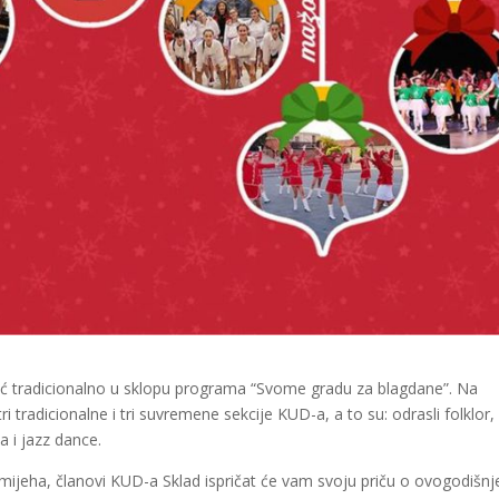
ć tradicionalno u sklopu programa “Svome gradu za blagdane”. Na
i tradicionalne i tri suvremene sekcije KUD-a, a to su: odrasli folklor,
a i jazz dance.
 smijeha, članovi KUD-a Sklad ispričat će vam svoju priču o ovogodišn