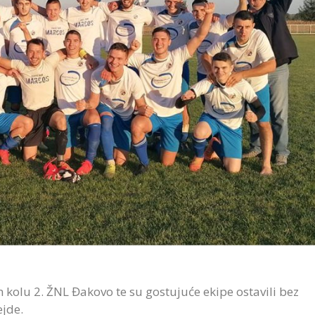
kolu 2. ŽNL Đakovo te su gostujuće ekipe ostavili bez
ejde.