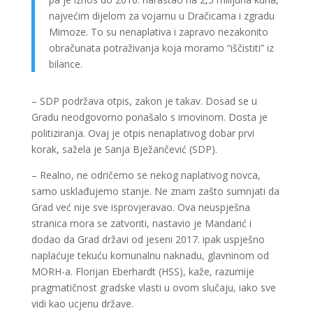
najvećim dijelom za vojarnu u Dračicama i zgradu
Mimoze. To su nenaplativa i zapravo nezakonito
obračunata potraživanja koja moramo “iščistiti” iz
bilance.
– SDP podržava otpis, zakon je takav. Dosad se u
Gradu neodgovorno ponašalo s imovinom. Dosta je
politiziranja. Ovaj je otpis nenaplativog dobar prvi
korak, sažela je Sanja Bježančević (SDP).
– Realno, ne odričemo se nekog naplativog novca,
samo usklađujemo stanje. Ne znam zašto sumnjati da
Grad već nije sve isprovjeravao. Ova neuspješna
stranica mora se zatvoriti, nastavio je Mandarić i
dodao da Grad državi od jeseni 2017. ipak uspješno
naplaćuje tekuću komunalnu naknadu, glavninom od
MORH-a. Florijan Eberhardt (HSS), kaže, razumije
pragmatičnost gradske vlasti u ovom slučaju, iako sve
vidi kao ucjenu države.