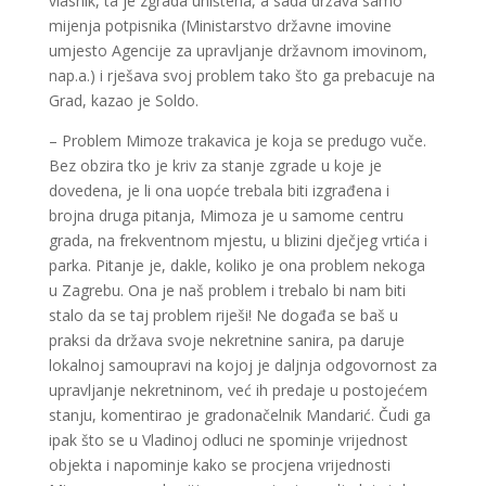
vlasnik, ta je zgrada uništena, a sada država samo
mijenja potpisnika (Ministarstvo državne imovine
umjesto Agencije za upravljanje državnom imovinom,
nap.a.) i rješava svoj problem tako što ga prebacuje na
Grad, kazao je Soldo.
– Problem Mimoze trakavica je koja se predugo vuče.
Bez obzira tko je kriv za stanje zgrade u koje je
dovedena, je li ona uopće trebala biti izgrađena i
brojna druga pitanja, Mimoza je u samome centru
grada, na frekventnom mjestu, u blizini dječjeg vrtića i
parka. Pitanje je, dakle, koliko je ona problem nekoga
u Zagrebu. Ona je naš problem i trebalo bi nam biti
stalo da se taj problem riješi! Ne događa se baš u
praksi da država svoje nekretnine sanira, pa daruje
lokalnoj samoupravi na kojoj je daljnja odgovornost za
upravljanje nekretninom, već ih predaje u postojećem
stanju, komentirao je gradonačelnik Mandarić. Čudi ga
ipak što se u Vladinoj odluci ne spominje vrijednost
objekta i napominje kako se procjena vrijednosti