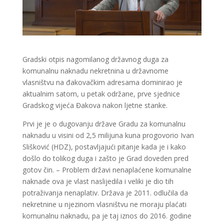
Gradski otpis nagomilanog državnog duga za
komunalnu naknadu nekretnina u državnome
vlasništvu na đakovačkim adresama dominirao je
aktualnim satom, u petak održane, prve sjednice
Gradskog vijeća Đakova nakon ljetne stanke.
Prvi je je o dugovanju države Gradu za komunalnu
naknadu u visini od 2,5 milijuna kuna progovorio Ivan
Slišković (HDZ), postavljajući pitanje kada je i kako
došlo do tolikog duga i zašto je Grad doveden pred
gotov čin. – Problem državi nenaplaćene komunalne
naknade ova je vlast naslijedila i veliki je dio tih
potraživanja nenaplativ. Država je 2011. odlučila da
nekretnine u njezinom vlasništvu ne moraju plaćati
komunalnu naknadu, pa je taj iznos do 2016. godine