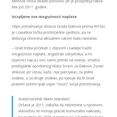
Mimoze mora obaviti ponovno jer je posljednja takva
bila još 2011. godine.
Iscrpljene sve mogućnosti naplate
Otpis potraživanja obveza Grada Đakova prema RH bio
je i zasebna točka prošlotjedne sjednice, pa se
diskusija otvorena aktualnim satom tada nastavila.
– Grad treba pričekati s otpisom i nadalje tražiti
mogućnosti naplate, angažirati odvjetnika, a mi
(vijećnici nap.a.) ovo samo primiti na znanje, smatra
predsjednik oporbenog Kluba Srcem za Đakovo Zoran
Vinković jer Ustav, kaže, nije parcijalan, za jedne
ovakav, a za druge onakav, pa vjeruje da bi Grad
pravnim putem ipak uspio “izvući” svoja potraživanja.
Gradonačelnik Marin Mandarić:
Država je 2011. odlučila da nekretnine u njezinom
vlasništvu ne moraju plaćati komunalnu naknadu,
pa je iznos do 2016. narastao na 2,5 milijuna kuna,