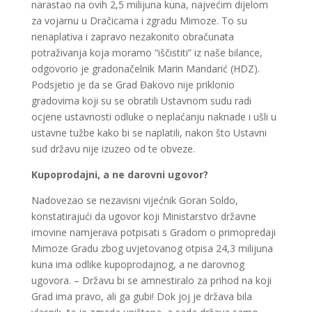
narastao na ovih 2,5 milijuna kuna, najvećim dijelom
za vojarnu u Dračicama i zgradu Mimoze. To su
nenaplativa i zapravo nezakonito obračunata
potraživanja koja moramo “iščistiti” iz naše bilance,
odgovorio je gradonačelnik Marin Mandarić (HDZ).
Podsjetio je da se Grad Đakovo nije priklonio
gradovima koji su se obratili Ustavnom sudu radi
ocjene ustavnosti odluke o neplaćanju naknade i ušli u
ustavne tužbe kako bi se naplatili, nakon što Ustavni
sud državu nije izuzeo od te obveze.
Kupoprodajni, a ne darovni ugovor?
Nadovezao se nezavisni vijećnik Goran Soldo,
konstatirajući da ugovor koji Ministarstvo državne
imovine namjerava potpisati s Gradom o primopredaji
Mimoze Gradu zbog uvjetovanog otpisa 24,3 milijuna
kuna ima odlike kupoprodajnog, a ne darovnog
ugovora. – Državu bi se amnestiralo za prihod na koji
Grad ima pravo, ali ga gubi! Dok joj je država bila