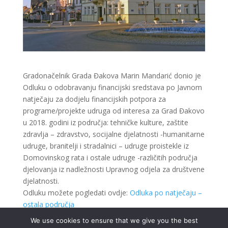
Gradonačelnik Grada Đakova Marin Mandarić donio je
Odluku o odobravanju financijski sredstava po Javnom
natječaju za dodjelu financijskih potpora za
programe/projekte udruga od interesa za Grad Đakovo
u 2018. godini iz područja: tehničke kulture, zaštite
zdravlja – zdravstvo, socijalne djelatnosti -humanitarne
udruge, branitelji i stradalnici – udruge proistekle iz
Domovinskog rata i ostale udruge -različitih područja
djelovanja iz nadležnosti Upravnog odjela za društvene
djelatnosti.
Odluku možete pogledati ovdje:
Odluka po natječaju –
ostala područja
We use cookies to ensure that we give you the best