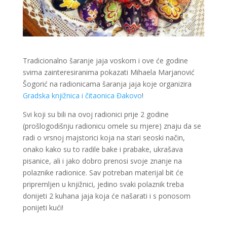
Tradicionalno šaranje jaja voskom i ove će godine
svima zainteresiranima pokazati Mihaela Marjanović
Šogorić na radionicama šaranja jaja koje organizira
Gradska knjižnica i čitaonica Đakovo
!
Svi koji su bili na ovoj radionici prije 2 godine
(prošlogodišnju radionicu omele su mjere) znaju da se
radi o vrsnoj majstorici koja na stari seoski način,
onako kako su to radile bake i prabake, ukrašava
pisanice, ali i jako dobro prenosi svoje znanje na
polaznike radionice. Sav potreban materijal bit će
pripremljen u knjižnici, jedino svaki polaznik treba
donijeti 2 kuhana jaja koja će našarati i s ponosom
ponijeti kući!