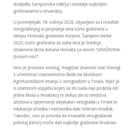
dodijelila šampionska odličja i medalje najboljim
graševinama u Hrvatskoj.
U ponedjeljak, 18. svibnja 2026. objavljeni su i rezultati
ovogodišnjeg ocjenjivanja vina sorte graševina u
sklopu Festivala graševine Kutjevo. Šampion berbe
2025. sorte graševina za suha vina je Srednja
strukovna škola Antuna Horvata sa vinom “GRAŠEVINA
Bonum usu”!
Vino je proizveo enolog, magistar znanosti Ivan Išasegi
s učenicima i nastavnicima škole na školskom
Agroturističkom imanju s vinogradom u Trnavi. Riječ je
o iznimnom uspjehu kojim se do sada nije podičila niti
jedna škola u Hrvatskoj te dokaz da su sredstva
uložena u opremanje objekata i vinograda u Trnavi te
edukacija učenika i nastavnika dale izniman rezultat.
Također, ovo je potvrda da trnavački vinogradarski
položaj (teror) može dati najbolje graševine hrvatske.