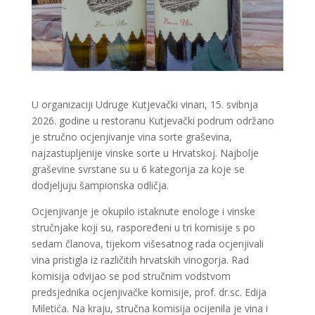
U organizaciji Udruge Kutjevački vinari, 15. svibnja
2026. godine u restoranu Kutjevački podrum održano
je stručno ocjenjivanje vina sorte graševina,
najzastupljenije vinske sorte u Hrvatskoj. Najbolje
graševine svrstane su u 6 kategorija za koje se
dodjeljuju šampionska odličja.
Ocjenjivanje je okupilo istaknute enologe i vinske
stručnjake koji su, raspoređeni u tri komisije s po
sedam članova, tijekom višesatnog rada ocjenjivali
vina pristigla iz različitih hrvatskih vinogorja. Rad
komisija odvijao se pod stručnim vodstvom
predsjednika ocjenjivačke komisije, prof. dr.sc. Edija
Miletića. Na kraju, stručna komisija ocijenila je vina i