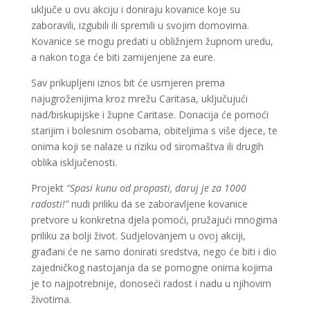
uključe u ovu akciju i doniraju kovanice koje su
zaboravili, izgubili ili spremili u svojim domovima.
Kovanice se mogu predati u obližnjem župnom uredu,
a nakon toga će biti zamijenjene za eure.
Sav prikupljeni iznos bit će usmjeren prema
najugroženijima kroz mrežu Caritasa, uključujući
nad/biskupijske i župne Caritase. Donacija će pomoći
starijim i bolesnim osobama, obiteljima s više djece, te
onima koji se nalaze u riziku od siromaštva ili drugih
oblika isključenosti.
Projekt
“Spasi kunu od propasti, daruj je za 1000
radosti!”
nudi priliku da se zaboravljene kovanice
pretvore u konkretna djela pomoći, pružajući mnogima
priliku za bolji život. Sudjelovanjem u ovoj akciji,
građani će ne samo donirati sredstva, nego će biti i dio
zajedničkog nastojanja da se pomogne onima kojima
je to najpotrebnije, donoseći radost i nadu u njihovim
životima.