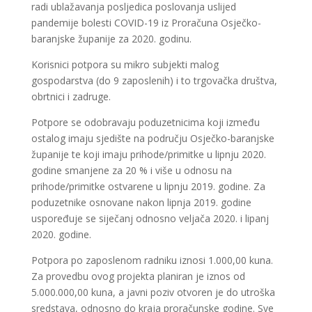
radi ublažavanja posljedica poslovanja uslijed
pandemije bolesti COVID-19 iz Proračuna Osječko-
baranjske županije za 2020. godinu.
Korisnici potpora su mikro subjekti malog
gospodarstva (do 9 zaposlenih) i to trgovačka društva,
obrtnici i zadruge.
Potpore se odobravaju poduzetnicima koji između
ostalog imaju sjedište na području Osječko-baranjske
županije te koji imaju prihode/primitke u lipnju 2020.
godine smanjene za 20 % i više u odnosu na
prihode/primitke ostvarene u lipnju 2019. godine. Za
poduzetnike osnovane nakon lipnja 2019. godine
uspoređuje se siječanj odnosno veljača 2020. i lipanj
2020. godine.
Potpora po zaposlenom radniku iznosi 1.000,00 kuna.
Za provedbu ovog projekta planiran je iznos od
5.000.000,00 kuna, a javni poziv otvoren je do utroška
sredstava, odnosno do kraja proračunske godine. Sve