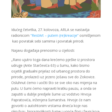
Idućeg četvrtka, 27. kolovoza, ARLA se nastavlja
radionicom
“RestArt – putem (re)kreacije”
osmišljenom
kao povratak sebi samima i povratak prirodi.
Najavu događaja prenosimo u cijelosti:
„Rano ujutro toga dana krećemo pješke iz prostora
udruge (Ante Starčevića 63) u šumu, kako bismo
osjetili gradualni prijelaz od urbanog prostora do
prirode, prolazeći uz jezero Jošavu sve do Zokovice.
Osluhnut ćemo i uočiti što se sve oko nas mijenja na
putu. U šumi ćemo napraviti kratku pauzu, a onda se
zaputiti u dublje predjele šume uz vodstvo Hrvoja
Papratovića, inženjera šumarstva. Hrvoje će nam
govoriti o autohtonim vrstama drveća koje nas
okružuju, bioraznolikosti šume i uopće flori i fauni koja