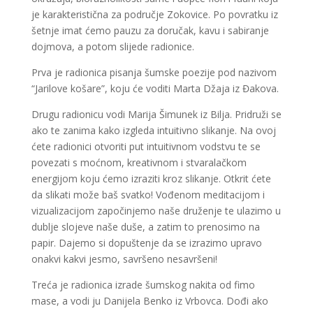
je karakteristična za područje Zokovice. Po povratku iz
šetnje imat ćemo pauzu za doručak, kavu i sabiranje
dojmova, a potom slijede radionice.
Prva je radionica pisanja šumske poezije pod nazivom
“Jarilove košare”, koju će voditi Marta Džaja iz Đakova.
Drugu radionicu vodi Marija Šimunek iz Bilja. Pridruži se
ako te zanima kako izgleda intuitivno slikanje. Na ovoj
ćete radionici otvoriti put intuitivnom vodstvu te se
povezati s moćnom, kreativnom i stvaralačkom
energijom koju ćemo izraziti kroz slikanje. Otkrit ćete
da slikati može baš svatko! Vođenom meditacijom i
vizualizacijom započinjemo naše druženje te ulazimo u
dublje slojeve naše duše, a zatim to prenosimo na
papir. Dajemo si dopuštenje da se izrazimo upravo
onakvi kakvi jesmo, savršeno nesavršeni!
Treća je radionica izrade šumskog nakita od fimo
mase, a vodi ju Danijela Benko iz Vrbovca. Dođi ako