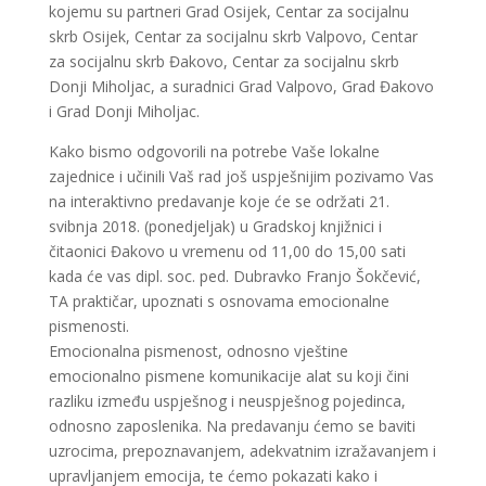
kojemu su partneri Grad Osijek, Centar za socijalnu
skrb Osijek, Centar za socijalnu skrb Valpovo, Centar
za socijalnu skrb Đakovo, Centar za socijalnu skrb
Donji Miholjac, a suradnici Grad Valpovo, Grad Đakovo
i Grad Donji Miholjac.
Kako bismo odgovorili na potrebe Vaše lokalne
zajednice i učinili Vaš rad još uspješnijim pozivamo Vas
na interaktivno predavanje koje će se održati 21.
svibnja 2018. (ponedjeljak) u Gradskoj knjižnici i
čitaonici Đakovo u vremenu od 11,00 do 15,00 sati
kada će vas dipl. soc. ped. Dubravko Franjo Šokčević,
TA praktičar, upoznati s osnovama emocionalne
pismenosti.
Emocionalna pismenost, odnosno vještine
emocionalno pismene komunikacije alat su koji čini
razliku između uspješnog i neuspješnog pojedinca,
odnosno zaposlenika. Na predavanju ćemo se baviti
uzrocima, prepoznavanjem, adekvatnim izražavanjem i
upravljanjem emocija, te ćemo pokazati kako i