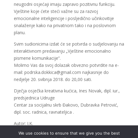
neugodni osjećaji imaju zapravo pozitivnu funkciju.
Vještine koje ćete steći važne su za razvoj
emocionalne inteligencije i posljedično učinkovitije
snalaženje kako na privatnom tako i na poslovnom
planu.
Svim sudionicima izdat će se potvrda o sudjelovanju na
interaktivnom predavanju „Vještine emocionalno
pismene komunikacije”.
Molimo Vas da svoj dolazak obvezno potvrdite na e-
mail:
podrska.dokkica@gmail.com
najkasnije do
nedjelje 20. svibnja 2018. do 20,00 sati.
Dječja osječka kreativna kućica, Ines Novak, dipl. iur.,
predsjednica Udruge
Centar za socijalnu skrb Đakovo, Dubravka Petrović,
dipl. soc. radnica, ravnateljica .
Autor: I.K.
We use cookies to ensure that we give you the best