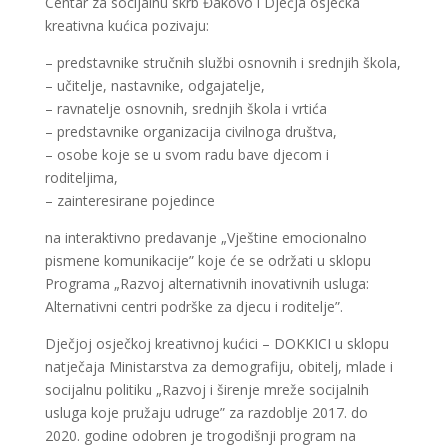
Centar za socijalnu skrb Đakovo i Dječja osječka
kreativna kućica pozivaju:
– predstavnike stručnih službi osnovnih i srednjih škola,
– učitelje, nastavnike, odgajatelje,
– ravnatelje osnovnih, srednjih škola i vrtića
– predstavnike organizacija civilnoga društva,
– osobe koje se u svom radu bave djecom i
roditeljima,
– zainteresirane pojedince
na interaktivno predavanje „Vještine emocionalno
pismene komunikacije” koje će se održati u sklopu
Programa „Razvoj alternativnih inovativnih usluga:
Alternativni centri podrške za djecu i roditelje”.
Dječjoj osječkoj kreativnoj kućici – DOKKICI u sklopu
natječaja Ministarstva za demografiju, obitelj, mlade i
socijalnu politiku „Razvoj i širenje mreže socijalnih
usluga koje pružaju udruge” za razdoblje 2017. do
2020. godine odobren je trogodišnji program na