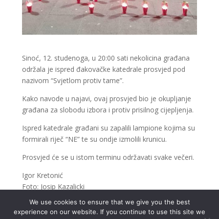
Sinoć, 12. studenoga, u 20:00 sati nekolicina građana
održala je ispred đakovačke katedrale prosvjed pod
nazivom “Svjetlom protiv tame”.
Kako navode u najavi, ovaj prosvjed bio je okupljanje
građana za slobodu izbora i protiv prisilnog cijepljenja.
Ispred katedrale građani su zapalili lampione kojima su
formirali riječ “NE” te su ondje izmolili krunicu.
Prosvjed će se u istom terminu održavati svake večeri.
Igor Kretonić
Foto: Josip Kazalicki
We use cookies to ensure that we give you the best
experience on our website. If you continue to use this site we